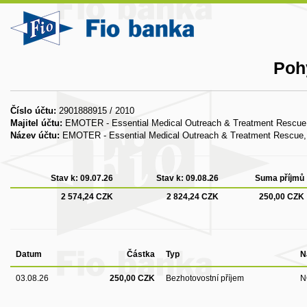
Poh
Číslo účtu:
2901888915 / 2010
Majitel účtu:
EMOTER - Essential Medical Outreach & Treatment Rescue,
Název účtu:
EMOTER - Essential Medical Outreach & Treatment Rescue, 
Stav k:
09.07.26
Stav k:
09.08.26
Suma příjmů
2 574,24 CZK
2 824,24 CZK
250,00 CZK
Datum
Částka
Typ
N
03.08.26
250,00 CZK
Bezhotovostní příjem
N