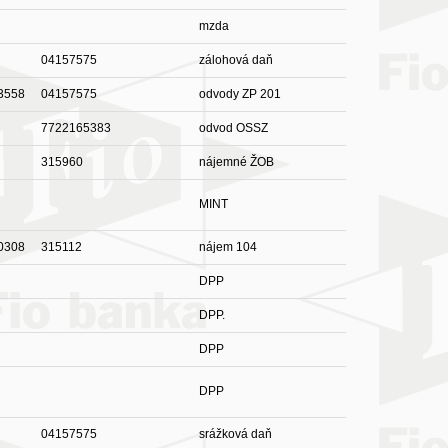
mzda
04157575
zálohová daň
3558
04157575
odvody ZP 201
7722165383
odvod OSSZ
315960
nájemné ŽOB
MINT
0308
315112
nájem 104
DPP
DPP.
DPP
DPP
04157575
srážková daň