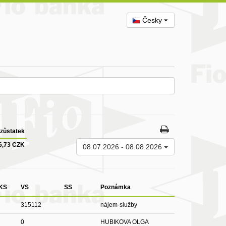
Česky
zůstatek
6,73 CZK
08.07.2026
-
08.08.2026
KS
VS
SS
Poznámka
315112
nájem-služby
0
HUBIKOVA OLGA