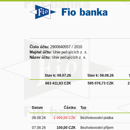
Číslo účtu:
2900840557 / 2010
Majitel účtu:
Unie pečujících z. s.
Název účtu:
Unie pečujících z. s.
Stav k:
08.07.26
Stav k:
08.08.26
663 411,93 CZK
595 076,73 CZK
2
Datum
Částka
Typ
08.08.26
-1 000,00 CZK
Bezhotovostní platba
07.08.26
100,00 CZK
Bezhotovostní příjem