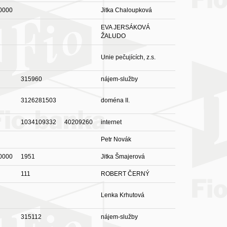
0000
Jitka Chaloupková
EVA JERSÁKOVÁ
ŽALUDO
Unie pečujících, z.s.
315960
nájem-služby
3126281503
doména II.
1034109332
40209260
internet
Petr Novák
0000
1951
Jitka Šmajerová
111
ROBERT ČERNÝ
Lenka Krhutová
315112
nájem-služby