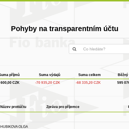
Pohyby na transparentním účtu
Suma příjmů
Suma výdajů
Suma celkem
Běžný 
 600,00 CZK
-70 935,20 CZK
-68 335,20 CZK
595 07
Název protiúčtu
Zpráva pro příjemce
HUBIKOVA OLGA