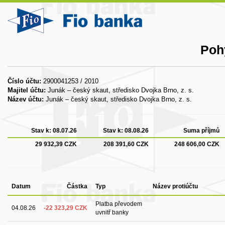
Poh
Číslo účtu:
2900041253 / 2010
Majitel účtu:
Junák – český skaut, středisko Dvojka Brno, z. s.
Název účtu:
Junák – český skaut, středisko Dvojka Brno, z. s.
Stav k:
08.07.26
Stav k:
08.08.26
Suma příjmů
29 932,39 CZK
208 391,60 CZK
248 606,00 CZK
Datum
Částka
Typ
Název protiúčtu
Platba převodem
04.08.26
-22 323,29 CZK
uvnitř banky