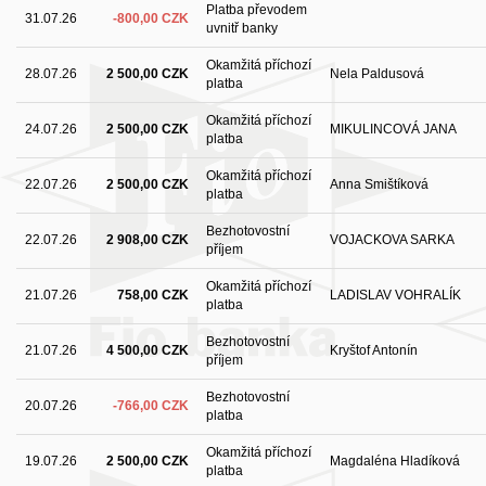
Platba převodem
31.07.26
-800,00 CZK
uvnitř banky
Okamžitá příchozí
28.07.26
2 500,00 CZK
Nela Paldusová
platba
Okamžitá příchozí
24.07.26
2 500,00 CZK
MIKULINCOVÁ JANA
platba
Okamžitá příchozí
22.07.26
2 500,00 CZK
Anna Smištíková
platba
Bezhotovostní
22.07.26
2 908,00 CZK
VOJACKOVA SARKA
příjem
Okamžitá příchozí
21.07.26
758,00 CZK
LADISLAV VOHRALÍK
platba
Bezhotovostní
21.07.26
4 500,00 CZK
Kryštof Antonín
příjem
Bezhotovostní
20.07.26
-766,00 CZK
platba
Okamžitá příchozí
19.07.26
2 500,00 CZK
Magdaléna Hladíková
platba