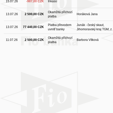
15.07.26
-987,00 CZK
Inkaso
Okamžitá příchozí
13.07.26
2 500,00 CZK
Horáková Jana
platba
Platba převodem
Junák - český skaut,
13.07.26
77 440,00 CZK
uvnitř banky
Jihomoravský kraj TGM, z. 
Okamžitá příchozí
11.07.26
2 500,00 CZK
Barbora Vítková
platba