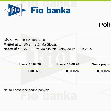
Poh
Číslo účtu:
2803211089 / 2010
Majitel účtu:
SMS – Stát Má Sloužit
Název účtu:
SMS – Stát Má Sloužit - volby do PS PČR 2025
Stav k:
10.07.26
Stav k:
10.08.26
Suma příjmů
0,00 CZK
0,00 CZK
0,00 CZK
Nejsou dostupné žádné pohyby.