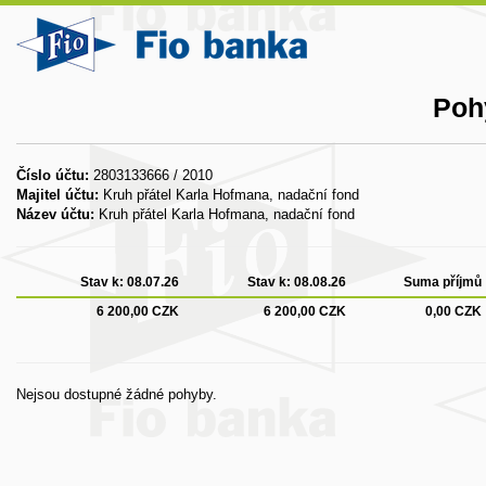
Poh
Číslo účtu:
2803133666 / 2010
Majitel účtu:
Kruh přátel Karla Hofmana, nadační fond
Název účtu:
Kruh přátel Karla Hofmana, nadační fond
Stav k:
08.07.26
Stav k:
08.08.26
Suma příjmů
6 200,00 CZK
6 200,00 CZK
0,00 CZK
Nejsou dostupné žádné pohyby.