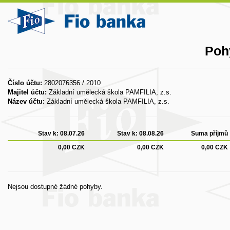
Poh
Číslo účtu:
2802076356 / 2010
Majitel účtu:
Základní umělecká škola PAMFILIA, z.s.
Název účtu:
Základní umělecká škola PAMFILIA, z.s.
Stav k:
08.07.26
Stav k:
08.08.26
Suma příjmů
0,00 CZK
0,00 CZK
0,00 CZK
Nejsou dostupné žádné pohyby.