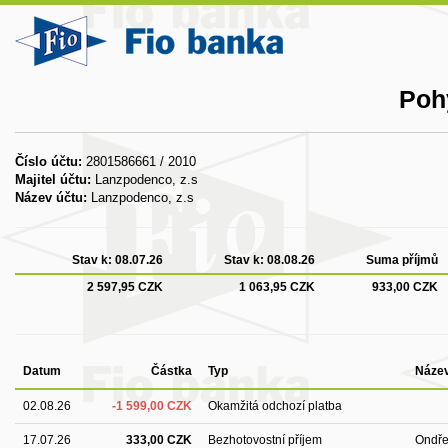
Poh
Číslo účtu:
2801586661 / 2010
Majitel účtu:
Lanzpodenco, z.s
Název účtu:
Lanzpodenco, z.s
Stav k:
08.07.26
Stav k:
08.08.26
Suma příjmů
2 597,95 CZK
1 063,95 CZK
933,00 CZK
Datum
Částka
Typ
Název
02.08.26
-1 599,00 CZK
Okamžitá odchozí platba
17.07.26
333,00 CZK
Bezhotovostní příjem
Ondře