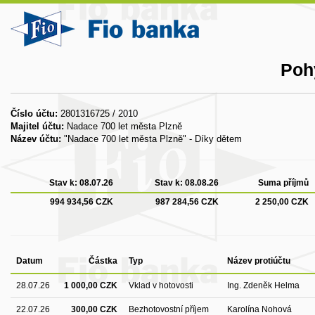
Poh
Číslo účtu:
2801316725 / 2010
Majitel účtu:
Nadace 700 let města Plzně
Název účtu:
"Nadace 700 let města Plzně" - Díky dětem
Stav k:
08.07.26
Stav k:
08.08.26
Suma příjmů
994 934,56 CZK
987 284,56 CZK
2 250,00 CZK
Datum
Částka
Typ
Název protiúčtu
28.07.26
1 000,00 CZK
Vklad v hotovosti
Ing. Zdeněk Helma
22.07.26
300,00 CZK
Bezhotovostní příjem
Karolína Nohová