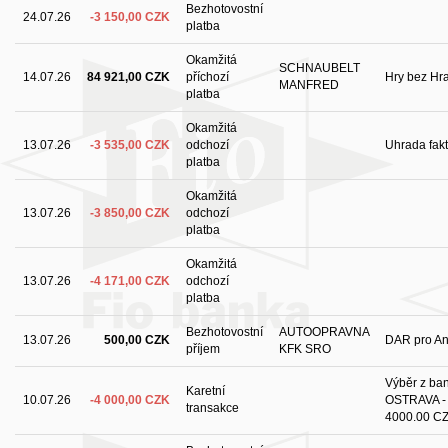
Bezhotovostní
24.07.26
-3 150,00 CZK
platba
Okamžitá
SCHNAUBELT
14.07.26
84 921,00 CZK
příchozí
Hry bez Hr
MANFRED
platba
Okamžitá
13.07.26
-3 535,00 CZK
odchozí
Uhrada fak
platba
Okamžitá
13.07.26
-3 850,00 CZK
odchozí
platba
Okamžitá
13.07.26
-4 171,00 CZK
odchozí
platba
Bezhotovostní
AUTOOPRAVNA
13.07.26
500,00 CZK
DAR pro An
příjem
KFK SRO
Výběr z ba
Karetní
10.07.26
-4 000,00 CZK
OSTRAVA - 
transakce
4000.00 C