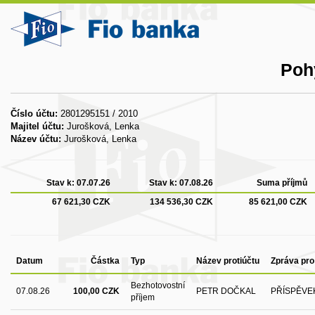
Poh
Číslo účtu:
2801295151 / 2010
Majitel účtu:
Jurošková, Lenka
Název účtu:
Jurošková, Lenka
Stav k:
07.07.26
Stav k:
07.08.26
Suma příjmů
67 621,30 CZK
134 536,30 CZK
85 621,00 CZK
Datum
Částka
Typ
Název protiúčtu
Zpráva pro
Bezhotovostní
07.08.26
100,00 CZK
PETR DOČKAL
PŘÍSPĚVE
příjem