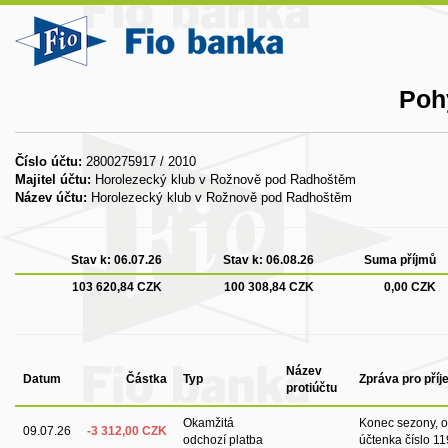
Poh
Číslo účtu:
2800275917 / 2010
Majitel účtu:
Horolezecký klub v Rožnově pod Radhoštěm
Název účtu:
Horolezecký klub v Rožnově pod Radhoštěm
Stav k:
06.07.26
Stav k:
06.08.26
Suma příjmů
103 620,84 CZK
100 308,84 CZK
0,00 CZK
Název
Datum
Částka
Typ
Zpráva pro pří
protiúčtu
Okamžitá
Konec sezony, ob
09.07.26
-3 312,00 CZK
odchozí platba
účtenka číslo 11