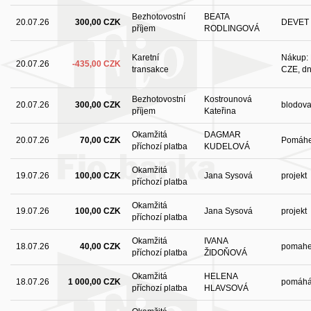
Bezhotovostní
BEATA
20.07.26
300,00 CZK
DEVET 
příjem
RODLINGOVÁ
Karetní
Nákup: 
20.07.26
-435,00 CZK
transakce
CZE, dn
Bezhotovostní
Kostrounová
20.07.26
300,00 CZK
blodov
příjem
Kateřina
Okamžitá
DAGMAR
20.07.26
70,00 CZK
Pomáh
příchozí platba
KUDELOVÁ
Okamžitá
19.07.26
100,00 CZK
Jana Sysová
projekt
příchozí platba
Okamžitá
19.07.26
100,00 CZK
Jana Sysová
projekt
příchozí platba
Okamžitá
IVANA
18.07.26
40,00 CZK
pomahe
příchozí platba
ŽIDOŇOVÁ
Okamžitá
HELENA
18.07.26
1 000,00 CZK
pomáhám
příchozí platba
HLAVSOVÁ