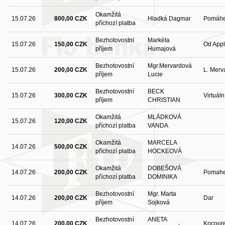
Okamžitá
15.07.26
800,00 CZK
Hladká Dagmar
Pomáhe
příchozí platba
Bezhotovostní
Markéta
15.07.26
150,00 CZK
Od App
příjem
Humajová
Bezhotovostní
Mgr.Mervardová
15.07.26
200,00 CZK
L. Merv
příjem
Lucie
Bezhotovostní
BECK
15.07.26
300,00 CZK
Virtuál
příjem
CHRISTIAN
Okamžitá
MLÁDKOVÁ
15.07.26
120,00 CZK
příchozí platba
VANDA
Okamžitá
MARCELA
14.07.26
500,00 CZK
příchozí platba
HOCKEOVÁ
Okamžitá
DOBEŠOVÁ
14.07.26
200,00 CZK
Pomahe
příchozí platba
DOMINIKA
Bezhotovostní
Mgr. Marta
14.07.26
200,00 CZK
Dar
příjem
Sojková
Bezhotovostní
ANETA
14.07.26
200,00 CZK
Kocour