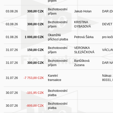
příjem
Bezhotovostní
03.08.26
300,00 CZK
Jakub Holan
DAR (De
příjem
Bezhotovostní
KRISTINA
03.08.26
300,00 CZK
DEVET 
příjem
GYBASOVÁ
Okamžitá
01.08.26
1 000,00 CZK
Petrová Šárka
pro koč
příchozí platba
Bezhotovostní
VERONIKA
31.07.26
150,00 CZK
VÁCLA
příjem
SLEZÁČKOVÁ
Bezhotovostní
Bartůšková
31.07.26
300,00 CZK
DAR N
příjem
Zuzana
Karetní
Nákup: 
31.07.26
-7 753,00 CZK
transakce
80331, 
Bezhotovostní
30.07.26
-101,95 CZK
platba
Bezhotovostní
30.07.26
-800,00 CZK
platba