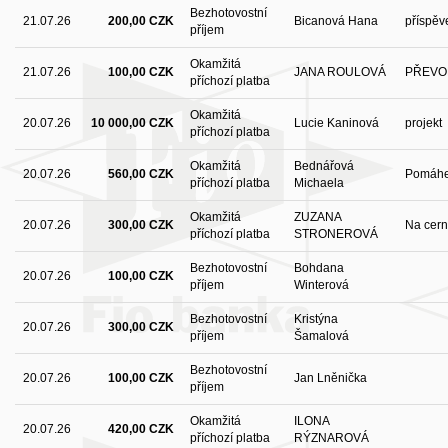
Bezhotovostní
21.07.26
200,00 CZK
Bicanová Hana
příspěv
příjem
Okamžitá
21.07.26
100,00 CZK
JANA ROULOVÁ
PŘEVO
příchozí platba
Okamžitá
20.07.26
10 000,00 CZK
Lucie Kaninová
projekt
příchozí platba
Okamžitá
Bednářová
20.07.26
560,00 CZK
Pomáhe
příchozí platba
Michaela
Okamžitá
ZUZANA
20.07.26
300,00 CZK
Na cern
příchozí platba
STRONEROVÁ
Bezhotovostní
Bohdana
20.07.26
100,00 CZK
příjem
Winterová
Bezhotovostní
Kristýna
20.07.26
300,00 CZK
příjem
Šamalová
Bezhotovostní
20.07.26
100,00 CZK
Jan Lněnička
příjem
Okamžitá
ILONA
20.07.26
420,00 CZK
příchozí platba
RÝZNAROVÁ