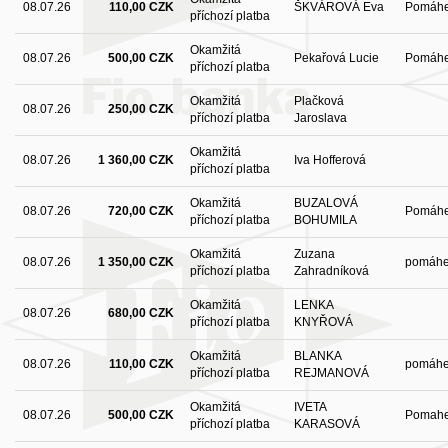
08.07.26
110,00 CZK
ŠKVÁROVÁ Eva
Pomáhe
příchozí platba
Okamžitá
08.07.26
500,00 CZK
Pekařová Lucie
Pomáh
příchozí platba
Okamžitá
Plačková
08.07.26
250,00 CZK
příchozí platba
Jaroslava
Okamžitá
08.07.26
1 360,00 CZK
Iva Hofferová
příchozí platba
Okamžitá
BUZALOVÁ
08.07.26
720,00 CZK
Pomáhe
příchozí platba
BOHUMILA
Okamžitá
Zuzana
08.07.26
1 350,00 CZK
pomáhe
příchozí platba
Zahradníková
Okamžitá
LENKA
08.07.26
680,00 CZK
příchozí platba
KNYŘOVÁ
Okamžitá
BLANKA
08.07.26
110,00 CZK
pomáhe
příchozí platba
REJMANOVÁ
Okamžitá
IVETA
08.07.26
500,00 CZK
Pomahe
příchozí platba
KARASOVÁ