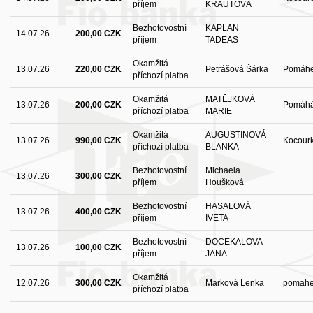
příjem
KRAUTOVÁ
Bezhotovostní
KAPLAN
14.07.26
200,00 CZK
příjem
TADEAS
Okamžitá
13.07.26
220,00 CZK
Petrášová Šárka
Pomáh
příchozí platba
Okamžitá
MATĚJKOVÁ
13.07.26
200,00 CZK
Pomáhá
příchozí platba
MARIE
Okamžitá
AUGUSTINOVÁ
13.07.26
990,00 CZK
Kocour
příchozí platba
BLANKA
Bezhotovostní
Michaela
13.07.26
300,00 CZK
příjem
Houšková
Bezhotovostní
HASALOVÁ
13.07.26
400,00 CZK
příjem
IVETA
Bezhotovostní
DOCEKALOVA
13.07.26
100,00 CZK
příjem
JANA
Okamžitá
12.07.26
300,00 CZK
Marková Lenka
pomahe
příchozí platba