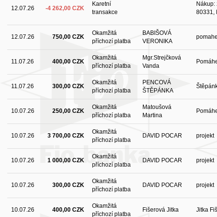
Karetní
Nákup: 
12.07.26
-4 262,00 CZK
transakce
80331, 
Okamžitá
BABIŠOVÁ
12.07.26
750,00 CZK
pomah
příchozí platba
VERONIKA
Okamžitá
Mgr.Strejčková
11.07.26
400,00 CZK
Pomáhe
příchozí platba
Vanda
Okamžitá
PENCOVÁ
11.07.26
300,00 CZK
Štěpán
příchozí platba
ŠTĚPÁNKA
Okamžitá
Matoušová
10.07.26
250,00 CZK
Pomáhe
příchozí platba
Martina
Okamžitá
10.07.26
3 700,00 CZK
DAVID POCAR
projekt
příchozí platba
Okamžitá
10.07.26
1 000,00 CZK
DAVID POCAR
projekt
příchozí platba
Okamžitá
10.07.26
300,00 CZK
DAVID POCAR
projekt
příchozí platba
Okamžitá
10.07.26
400,00 CZK
Fišerová Jitka
Jitka F
příchozí platba