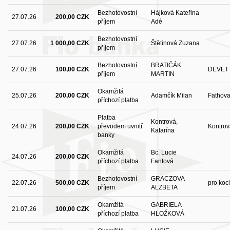
Bezhotovostní
Hájková Kateřina
27.07.26
200,00 CZK
příjem
Adé
Bezhotovostní
27.07.26
1 000,00 CZK
Štětinová Zuzana
příjem
Bezhotovostní
BRATIČÁK
27.07.26
100,00 CZK
DEVET 
příjem
MARTIN
Okamžitá
25.07.26
200,00 CZK
Adamčík Milan
Fathov
příchozí platba
Platba
Kontrová,
24.07.26
200,00 CZK
převodem uvnitř
Kontrov
Katarína
banky
Okamžitá
Bc. Lucie
24.07.26
200,00 CZK
příchozí platba
Fantová
Bezhotovostní
GRACZOVA
22.07.26
500,00 CZK
pro koc
příjem
ALZBETA
Okamžitá
GABRIELA
21.07.26
100,00 CZK
příchozí platba
HLOŽKOVÁ