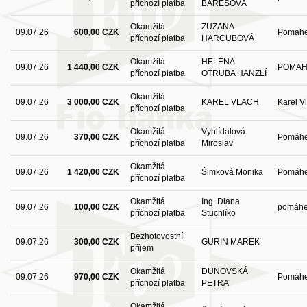
příchozí platba
BAREŠOVÁ
Okamžitá
ZUZANA
09.07.26
600,00 CZK
Pomah
příchozí platba
HARCUBOVÁ
Okamžitá
HELENA
09.07.26
1 440,00 CZK
POMAHE
příchozí platba
OTRUBA HANZLÍ
Okamžitá
09.07.26
3 000,00 CZK
KAREL VLACH
Karel V
příchozí platba
Okamžitá
Vyhlídalová
09.07.26
370,00 CZK
Pomáhej
příchozí platba
Miroslav
Okamžitá
09.07.26
1 420,00 CZK
Šimková Monika
Pomáh
příchozí platba
Okamžitá
Ing. Diana
09.07.26
100,00 CZK
pomáh
příchozí platba
Stuchlíko
Bezhotovostní
09.07.26
300,00 CZK
GURIN MAREK
příjem
Okamžitá
DUNOVSKÁ
09.07.26
970,00 CZK
Pomáhe
příchozí platba
PETRA
Okamžitá