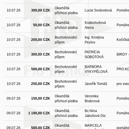
Okamžitá
10.07.26
300,00 CZK
Lucie Svobodová
Pomáhe
příchozí platba
Okamžitá
Kratochvílová
10.07.26
50,00 CZK
Pomáh
příchozí platba
Alena
Bezhotovostní
Ing. Kristýna
10.07.26
200,00 CZK
Kočičk
příjem
Pezlov
Bezhotovostní
PATRÍCIA
10.07.26
300,00 CZK
BIRDY 
příjem
SOBOTOVÁ
Bezhotovostní
BARBORA
10.07.26
500,00 CZK
PRO K
příjem
VYKYPĚLOVÁ
Bezhotovostní
10.07.26
250,00 CZK
Javořík Tomáš
pro vse
příjem
Okamžitá
Veronika
09.07.26
150,00 CZK
Pomáhe
příchozí platba
Brabcová
Okamžitá
Bc.Nina
09.07.26
1 190,00 CZK
Pomáhe
příchozí platba
Jakušová Dis
Okamžitá
MARCELA
09.07.26
500,00 CZK
pomáh