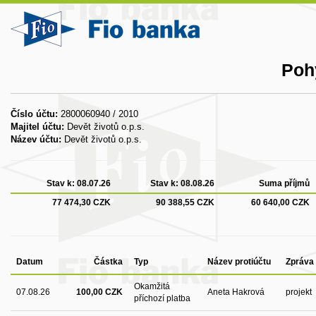
Poh
Číslo účtu:
2800060940 / 2010
Majitel účtu:
Devět životů o.p.s.
Název účtu:
Devět životů o.p.s.
Stav k:
08.07.26
Stav k:
08.08.26
Suma příjmů
77 474,30 CZK
90 388,55 CZK
60 640,00 CZK
Datum
Částka
Typ
Název protiúčtu
Zpráva 
Okamžitá
07.08.26
100,00 CZK
Aneta Hakrová
projekt
příchozí platba