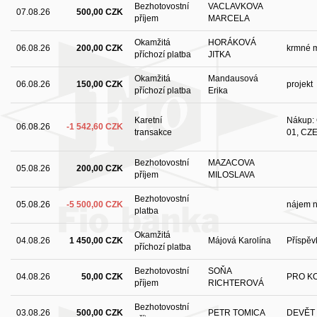
Bezhotovostní
VACLAVKOVA
07.08.26
500,00 CZK
příjem
MARCELA
Okamžitá
HORÁKOVÁ
06.08.26
200,00 CZK
krmné m
příchozí platba
JITKA
Okamžitá
Mandausová
06.08.26
150,00 CZK
projekt
příchozí platba
Erika
Karetní
Nákup: 
06.08.26
-1 542,60 CZK
transakce
01, CZE
Bezhotovostní
MAZACOVA
05.08.26
200,00 CZK
příjem
MILOSLAVA
Bezhotovostní
05.08.26
-5 500,00 CZK
nájem n
platba
Okamžitá
04.08.26
1 450,00 CZK
Májová Karolína
Příspěv
příchozí platba
Bezhotovostní
SOŇA
04.08.26
50,00 CZK
PRO K
příjem
RICHTEROVÁ
Bezhotovostní
03.08.26
500,00 CZK
PETR TOMICA
DEVĚT 