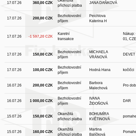
Okamžitá
17.07.26
360,00 CZK
JANA DAŇKOVÁ
příchozí platba
Bezhotovostní
Peichlova
17.07.26
200,00 CZK
příjem
Katerina H
Karetní
Nákup: 
17.07.26
-1 597,20 CZK
transakce
01, CZE
Bezhotovostní
MICHAELA
17.07.26
150,00 CZK
DEVET 
příjem
VRÁNOVÁ
Bezhotovostní
17.07.26
100,00 CZK
Hodná Hana
kočičci
příjem
Bezhotovostní
Barbora
16.07.26
200,00 CZK
Pro dob
příjem
Malechová
Bezhotovostní
IVANA
16.07.26
1 000,00 CZK
DAR
příjem
ŽIDOŇOVÁ
Okamžitá
BOHUMÍRA
15.07.26
150,00 CZK
pomah
příchozí platba
KVĚTINOVÁ
Okamžitá
Martina
15.07.26
160,00 CZK
Pomahe
příchozí platba
Balíčková