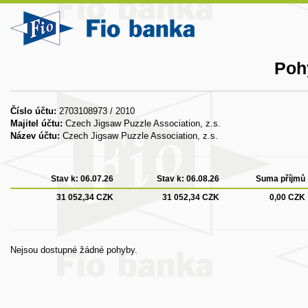
Poh
Číslo účtu:
2703108973 / 2010
Majitel účtu:
Czech Jigsaw Puzzle Association, z.s.
Název účtu:
Czech Jigsaw Puzzle Association, z.s.
Stav k:
06.07.26
Stav k:
06.08.26
Suma příjmů
31 052,34 CZK
31 052,34 CZK
0,00 CZK
Nejsou dostupné žádné pohyby.