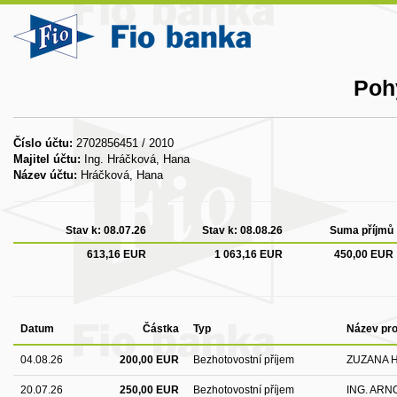
Poh
Číslo účtu:
2702856451 / 2010
Majitel účtu:
Ing. Hráčková, Hana
Název účtu:
Hráčková, Hana
Stav k:
08.07.26
Stav k:
08.08.26
Suma příjmů
613,16 EUR
1 063,16 EUR
450,00 EUR
Datum
Částka
Typ
Název pro
04.08.26
200,00 EUR
Bezhotovostní příjem
ZUZANA 
20.07.26
250,00 EUR
Bezhotovostní příjem
ING. ARN