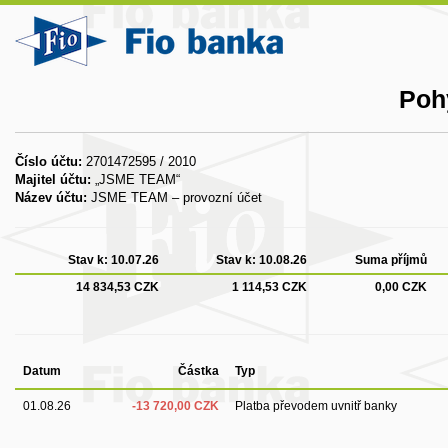
Poh
Číslo účtu:
2701472595 / 2010
Majitel účtu:
„JSME TEAM“
Název účtu:
JSME TEAM – provozní účet
Stav k:
10.07.26
Stav k:
10.08.26
Suma příjmů
14 834,53 CZK
1 114,53 CZK
0,00 CZK
Datum
Částka
Typ
01.08.26
-13 720,00 CZK
Platba převodem uvnitř banky