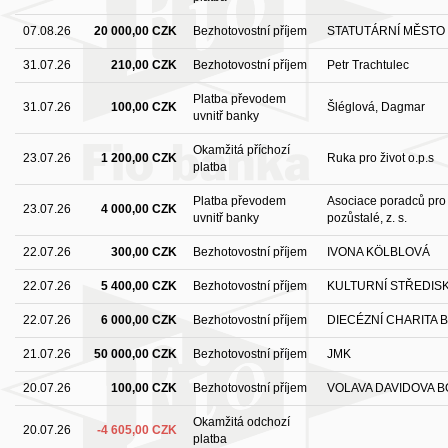
07.08.26
20 000,00 CZK
Bezhotovostní příjem
STATUTÁRNÍ MĚSTO
31.07.26
210,00 CZK
Bezhotovostní příjem
Petr Trachtulec
Platba převodem
31.07.26
100,00 CZK
Šléglová, Dagmar
uvnitř banky
Okamžitá příchozí
23.07.26
1 200,00 CZK
Ruka pro život o.p.s
platba
Platba převodem
Asociace poradců pro
23.07.26
4 000,00 CZK
uvnitř banky
pozůstalé, z. s.
22.07.26
300,00 CZK
Bezhotovostní příjem
IVONA KÖLBLOVÁ
22.07.26
5 400,00 CZK
Bezhotovostní příjem
KULTURNÍ STŘEDIS
22.07.26
6 000,00 CZK
Bezhotovostní příjem
DIECÉZNÍ CHARITA 
21.07.26
50 000,00 CZK
Bezhotovostní příjem
JMK
20.07.26
100,00 CZK
Bezhotovostní příjem
VOLAVA DAVIDOVA B
Okamžitá odchozí
20.07.26
-4 605,00 CZK
platba