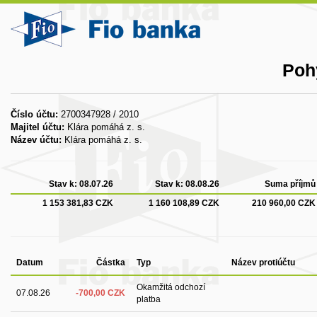
Poh
Číslo účtu:
2700347928 / 2010
Majitel účtu:
Klára pomáhá z. s.
Název účtu:
Klára pomáhá z. s.
Stav k:
08.07.26
Stav k:
08.08.26
Suma příjmů
1 153 381,83 CZK
1 160 108,89 CZK
210 960,00 CZK
Datum
Částka
Typ
Název protiúčtu
Okamžitá odchozí
07.08.26
-700,00 CZK
platba