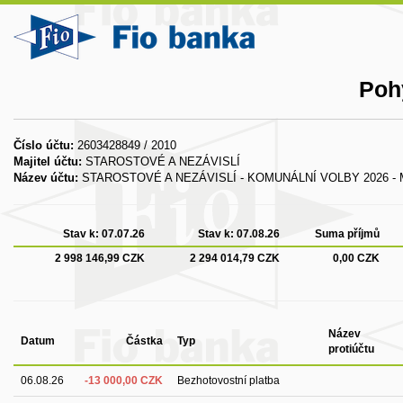
Poh
Číslo účtu:
2603428849 / 2010
Majitel účtu:
STAROSTOVÉ A NEZÁVISLÍ
Název účtu:
STAROSTOVÉ A NEZÁVISLÍ - KOMUNÁLNÍ VOLBY 2026 -
Stav k:
07.07.26
Stav k:
07.08.26
Suma příjmů
2 998 146,99 CZK
2 294 014,79 CZK
0,00 CZK
Název
Datum
Částka
Typ
protiúčtu
06.08.26
-13 000,00 CZK
Bezhotovostní platba