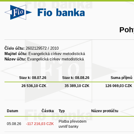
Poh
Číslo účtu:
2602129572 / 2010
Majitel účtu:
Evangelická církev metodistická
Název účtu:
Evangelická církev metodistická
Stav k:
08.07.26
Stav k:
08.08.26
Suma příjmů
26 536,10 CZK
35 389,10 CZK
126 069,03 CZK
Datum
Částka
Typ
Název protiúčtu
Platba převodem
05.08.26
-117 216,03 CZK
uvnitř banky