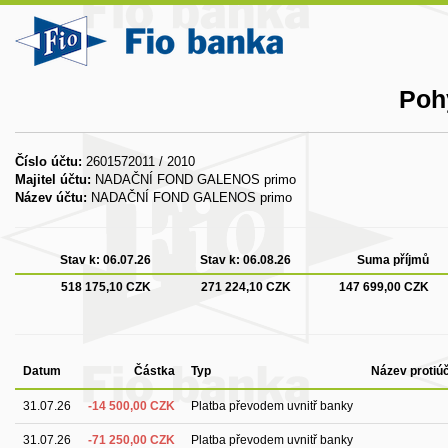
Poh
Číslo účtu:
2601572011 / 2010
Majitel účtu:
NADAČNÍ FOND GALENOS primo
Název účtu:
NADAČNÍ FOND GALENOS primo
Stav k:
06.07.26
Stav k:
06.08.26
Suma příjmů
518 175,10 CZK
271 224,10 CZK
147 699,00 CZK
Datum
Částka
Typ
Název protiú
31.07.26
-14 500,00 CZK
Platba převodem uvnitř banky
31.07.26
-71 250,00 CZK
Platba převodem uvnitř banky