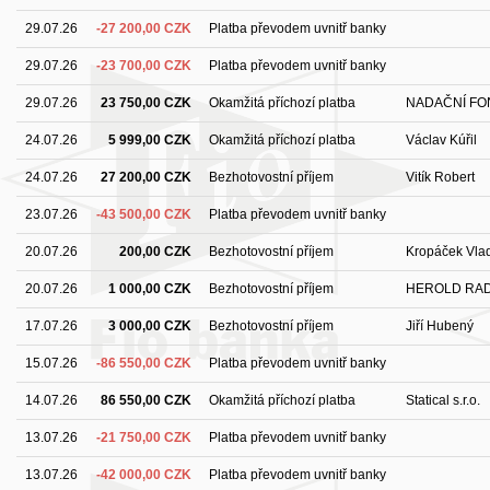
29.07.26
-27 200,00 CZK
Platba převodem uvnitř banky
29.07.26
-23 700,00 CZK
Platba převodem uvnitř banky
29.07.26
23 750,00 CZK
Okamžitá příchozí platba
NADAČNÍ FO
24.07.26
5 999,00 CZK
Okamžitá příchozí platba
Václav Kúřil
24.07.26
27 200,00 CZK
Bezhotovostní příjem
Vitík Robert
23.07.26
-43 500,00 CZK
Platba převodem uvnitř banky
20.07.26
200,00 CZK
Bezhotovostní příjem
Kropáček Vlad
20.07.26
1 000,00 CZK
Bezhotovostní příjem
HEROLD RA
17.07.26
3 000,00 CZK
Bezhotovostní příjem
Jiří Hubený
15.07.26
-86 550,00 CZK
Platba převodem uvnitř banky
14.07.26
86 550,00 CZK
Okamžitá příchozí platba
Statical s.r.o.
13.07.26
-21 750,00 CZK
Platba převodem uvnitř banky
13.07.26
-42 000,00 CZK
Platba převodem uvnitř banky