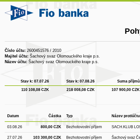
Poh
Číslo účtu:
2600451576 / 2010
Majitel účtu:
Šachový svaz Olomouckého kraje p.s.
Název účtu:
Šachový svaz Olomouckého kraje p.s.
Stav k:
07.07.26
Stav k:
07.08.26
Suma příjmů
110 108,08 CZK
218 008,08 CZK
107 900,00 CZK
Datum
Částka
Typ
Název protiúčtu
03.08.26
800,00 CZK
Bezhotovostní příjem
SACH.KLUB LO
27.07.26
103 300,00 CZK
Bezhotovostní příjem
Šachový svaz Če