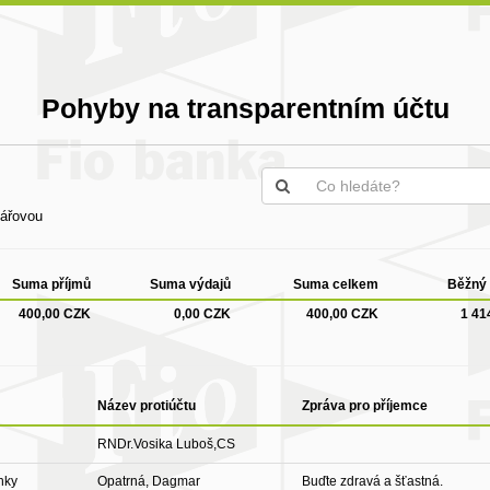
Pohyby na transparentním účtu
nářovou
Suma příjmů
Suma výdajů
Suma celkem
Běžný 
400,00 CZK
0,00 CZK
400,00 CZK
1 41
Název protiúčtu
Zpráva pro příjemce
RNDr.Vosika Luboš,CS
nky
Opatrná, Dagmar
Buďte zdravá a šťastná.