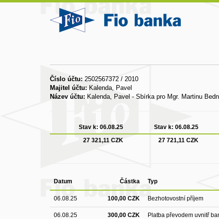
Číslo účtu:
2502567372 / 2010
Majitel účtu:
Kalenda, Pavel
Název účtu:
Kalenda, Pavel - Sbírka pro Mgr. Martinu Bed
Stav k:
06.08.25
Stav k:
06.08.25
27 321,11 CZK
27 721,11 CZK
Datum
Částka
Typ
06.08.25
100,00 CZK
Bezhotovostní příjem
06.08.25
300,00 CZK
Platba převodem uvnitř ba