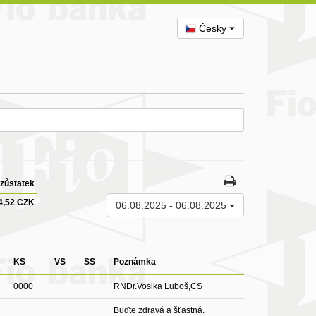
Česky
zůstatek
4,52 CZK
06.08.2025
-
06.08.2025
KS
VS
SS
Poznámka
0000
RNDr.Vosika Luboš,CS
Buďte zdravá a šťastná.