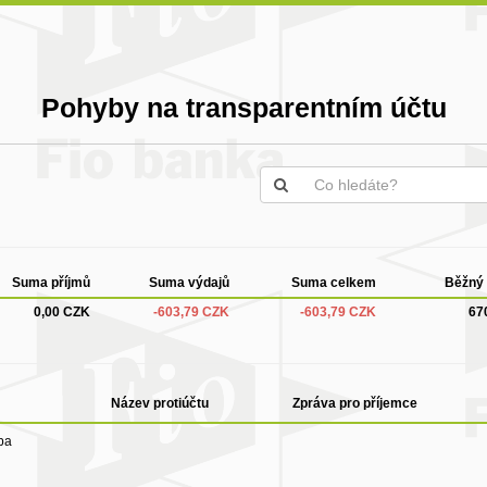
Pohyby na transparentním účtu
Suma příjmů
Suma výdajů
Suma celkem
Běžný 
0,00 CZK
-603,79 CZK
-603,79 CZK
67
Název protiúčtu
Zpráva pro příjemce
ba