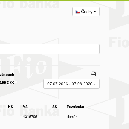
Česky
zůstatek
0,90 CZK
07.07.2026
-
07.08.2026
KS
VS
SS
Poznámka
4316796
dom1r