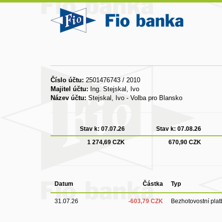
Číslo účtu:
2501476743 / 2010
Majitel účtu:
Ing. Stejskal, Ivo
Název účtu:
Stejskal, Ivo - Volba pro Blansko
Stav k:
07.07.26
Stav k:
07.08.26
1 274,69 CZK
670,90 CZK
Datum
Částka
Typ
31.07.26
-603,79 CZK
Bezhotovostní plat