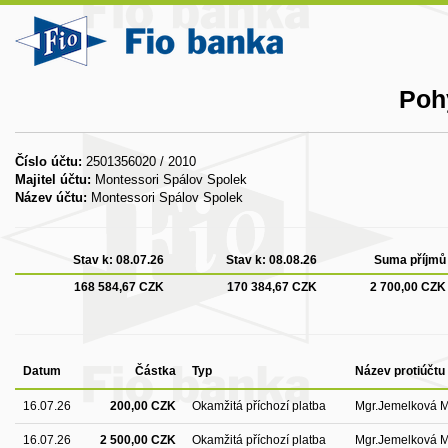
Poh
Číslo účtu:
2501356020 / 2010
Majitel účtu:
Montessori Spálov Spolek
Název účtu:
Montessori Spálov Spolek
Stav k:
08.07.26
Stav k:
08.08.26
Suma příjmů
168 584,67 CZK
170 384,67 CZK
2 700,00 CZK
Datum
Částka
Typ
Název protiúčtu
16.07.26
200,00 CZK
Okamžitá příchozí platba
Mgr.Jemelková 
16.07.26
2 500,00 CZK
Okamžitá příchozí platba
Mgr.Jemelková 