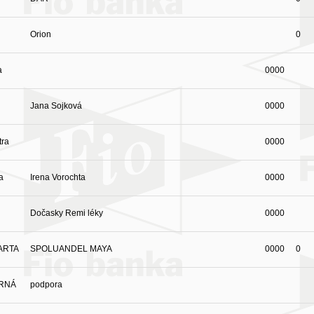
Orion
0
a
0000
Jana Sojková
0000
tra
0000
a
Irena Vorochta
0000
Dočasky Remi léky
0000
ARTA
SPOLUANDEL MAYA
0000
0
ORNÁ
podpora