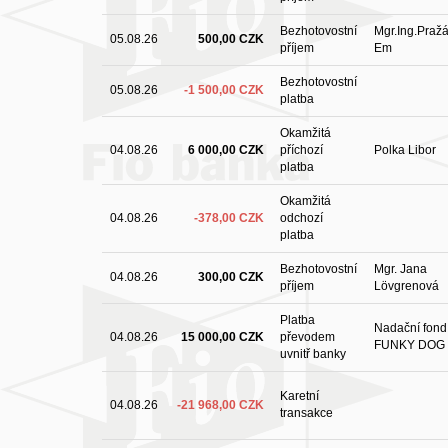
Bezhotovostní
Mgr.Ing.Praž
05.08.26
500,00 CZK
příjem
Em
Bezhotovostní
05.08.26
-1 500,00 CZK
platba
Okamžitá
04.08.26
6 000,00 CZK
příchozí
Polka Libor
platba
Okamžitá
04.08.26
-378,00 CZK
odchozí
platba
Bezhotovostní
Mgr. Jana
04.08.26
300,00 CZK
příjem
Lövgrenová
Platba
Nadační fond
04.08.26
15 000,00 CZK
převodem
FUNKY DOG
uvnitř banky
Karetní
04.08.26
-21 968,00 CZK
transakce