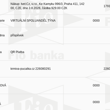
Nákup: Ivet.Cz, s.r.o., Ke Kamyku 996/3, Praha 411, 142
179
00, CZE, dne 3.8.2026, částka 929.00 CZK
arie
VIRTUÁLNÍ SPOLUANDĚL TÝNA
0000
tina
příspěvek
ka
QR Platba
krmiva-pucalka.cz 226080291
226
TOVÁ
0000
0000
Á