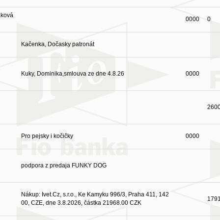
áková
0000
0
Kačenka, Dočasky patronát
Kuky, Dominika,smlouva ze dne 4.8.26
0000
260
Pro pejsky i kočičky
0000
podpora z predaja FUNKY DOG
Nákup: Ivet.Cz, s.r.o., Ke Kamyku 996/3, Praha 411, 142
179
00, CZE, dne 3.8.2026, částka 21968.00 CZK