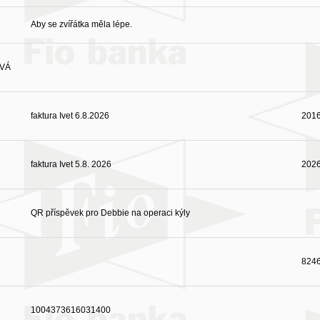
Aby se zvířátka měla lépe.
OVÁ
faktura Ivet 6.8.2026
201
faktura Ivet 5.8. 2026
202
QR příspěvek pro Debbie na operaci kýly
824
1004373616031400