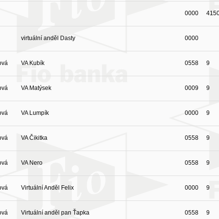
0000
415
virtuální anděl Dasty
0000
ová
VA Kubík
0558
9
ová
VA Matýsek
0009
9
ová
VA Lumpík
0000
9
ová
VA Čikitka
0558
9
ová
VA Nero
0558
9
ová
Virtuální Anděl Felix
0000
9
ová
Virtuální anděl pan Ťapka
0558
9