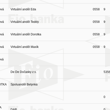
ová
Virtuální anděl Eda
0558
9
ová
Virtuální anděl Teddy
0558
9
ová
Virtuální anděl Dorotka
0558
9
ová
Virtuální anděl Maxík
0558
9
ová
De De Dočasky z.s.
535
JITKA
Spoluanděl Betynka
0
A
DAR
0