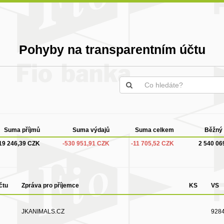
Pohyby na transparentním účtu
Suma příjmů
Suma výdajů
Suma celkem
Běžný 
19 246,39 CZK
-530 951,91 CZK
-11 705,52 CZK
2 540 06
čtu
Zpráva pro příjemce
KS
VS
JKANIMALS.CZ
928