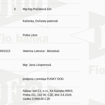
0
Mgr.Ing.Pražáková Em
Kačenka, Dočasky patronát
Polka Libor
0001615
Veterina Letovice - Belzebub
Mgr. Jana Lövgrenová
podpora z predaja FUNKY DOG
Nákup: Ivet.Cz, s.r.o., Ke Kamyku 996/3,
1
Praha 411, 142 00, CZE, dne 3.8.2026,
částka 21968.00 CZK