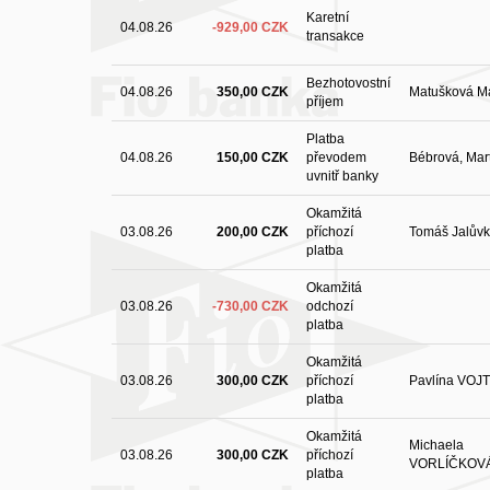
Karetní
04.08.26
-929,00 CZK
transakce
Bezhotovostní
04.08.26
350,00 CZK
Matušková M
příjem
Platba
04.08.26
150,00 CZK
převodem
Bébrová, Mar
uvnitř banky
Okamžitá
03.08.26
200,00 CZK
příchozí
Tomáš Jalův
platba
Okamžitá
03.08.26
-730,00 CZK
odchozí
platba
Okamžitá
03.08.26
300,00 CZK
příchozí
Pavlína VOJ
platba
Okamžitá
Michaela
03.08.26
300,00 CZK
příchozí
VORLÍČKOV
platba