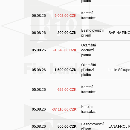
platba
Karetní
06.08.26
-9 002,00 CZK
transakce
Bezhotovostní
06.08.26
200,00 CZK
SABINA PÍN
příjem
Okamžitá
05.08.26
-1 348,00 CZK
odchozí
platba
Okamžitá
05.08.26
1 500,00 CZK
příchozí
Lucie Súkup
platba
Karetní
05.08.26
-655,00 CZK
transakce
Karetní
05.08.26
-37 116,00 CZK
transakce
Bezhotovostní
05.08.26
500,00 CZK
JANA FROLÍ
příjem