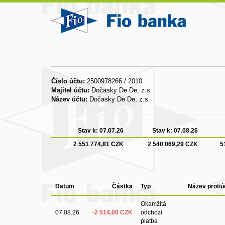
Číslo účtu:
2500978266 / 2010
Majitel účtu:
Dočasky De De, z.s.
Název účtu:
Dočasky De De, z.s.
Stav k:
07.07.26
Stav k:
07.08.26
2 551 774,81 CZK
2 540 069,29 CZK
5
Datum
Částka
Typ
Název protiú
Okamžitá
07.08.26
-2 514,00 CZK
odchozí
platba