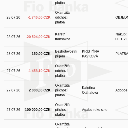
platba
Okamžitá
28.07.26
-1 746,00 CZK
odchozí
OBJEDN
platba
Karetní
Nákup: I
28.07.26
-20 504,00 CZK
transakce
00, CZE
Bezhotovostní
KRISTÝNA
28.07.26
150,00 CZK
PLATB
příjem
KAVKOVÁ
Okamžitá
27.07.26
-1 458,10 CZK
odchozí
platba
Okamžitá
Kateřina
27.07.26
2 000,00 CZK
příchozí
Adopce 
Otáhalová
platba
Okamžitá
27.07.26
100 000,00 CZK
příchozí
Agabo-reko s.r.o.
platba
Okamžitá