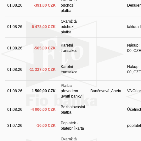
01.08.26
-391,00 CZK
odchozí
Dekuje
platba
Okamžitá
01.08.26
-6 472,00 CZK
odchozí
faktura 
platba
Karetní
Nákup: I
01.08.26
-565,00 CZK
transakce
00, CZE
Karetní
Nákup: I
01.08.26
-11 327,00 CZK
transakce
00, CZE
Platba
01.08.26
1 500,00 CZK
převodem
Bančevová, Aneta
VA Orio
uvnitř banky
Bezhotovostní
01.08.26
-4 000,00 CZK
Účetnict
platba
Poplatek -
31.07.26
-10,00 CZK
poplatek
platební karta
Okamžitá