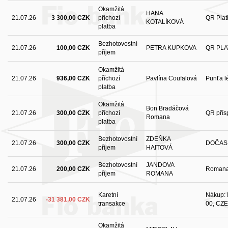
Okamžitá
HANA
21.07.26
3 300,00 CZK
příchozí
QR Plat
KOTALÍKOVÁ
platba
Bezhotovostní
21.07.26
100,00 CZK
PETRA KUPKOVA
QR PLA
příjem
Okamžitá
21.07.26
936,00 CZK
příchozí
Pavlína Coufalová
Punťa l
platba
Okamžitá
Bon Bradáčová
21.07.26
300,00 CZK
příchozí
QR přís
Romana
platba
Bezhotovostní
ZDEŇKA
21.07.26
300,00 CZK
DOČAS
příjem
HAITOVÁ
Bezhotovostní
JANDOVA
21.07.26
200,00 CZK
Romana
příjem
ROMANA
Karetní
Nákup: I
21.07.26
-31 381,00 CZK
transakce
00, CZE
Okamžitá