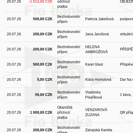
20.07.26
-1 012,00 CZK
odchozí
OBJEDN
platba
Bezhotovostní
20.07.26
500,00 CZK
Patricia Jakešová
podpor
příjem
Bezhotovostní
20.07.26
200,00 CZK
Jana Jarošová
virtuáln
příjem
Bezhotovostní
HELENA
20.07.26
200,00 CZK
PŘÍSP
příjem
AMBROŽOVÁ
Bezhotovostní
20.07.26
500,00 CZK
Karel Glasl
Příspěv
příjem
Bezhotovostní
20.07.26
5,00 CZK
Klára Homolová
Dar Na 
příjem
Bezhotovostní
Vladimíra
20.07.26
59,00 CZK
1 káva,
příjem
Písaříková
Okamžitá
VENZAROVÁ
20.07.26
1 000,00 CZK
příchozí
QR přís
ZUZANA
platba
Bezhotovostní
20.07.26
200,00 CZK
Zahajská Kamila
příjem