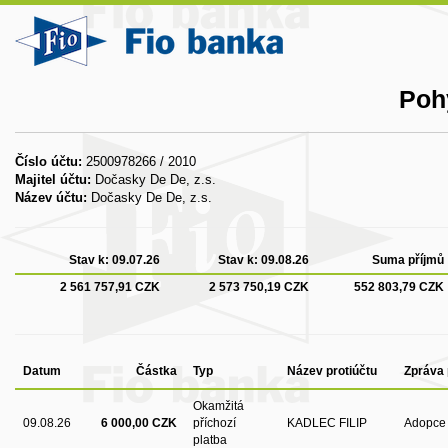
Poh
Číslo účtu:
2500978266 / 2010
Majitel účtu:
Dočasky De De, z.s.
Název účtu:
Dočasky De De, z.s.
Stav k:
09.07.26
Stav k:
09.08.26
Suma příjmů
2 561 757,91 CZK
2 573 750,19 CZK
552 803,79 CZK
Datum
Částka
Typ
Název protiúčtu
Zpráva 
Okamžitá
09.08.26
6 000,00 CZK
příchozí
KADLEC FILIP
Adopce 
platba