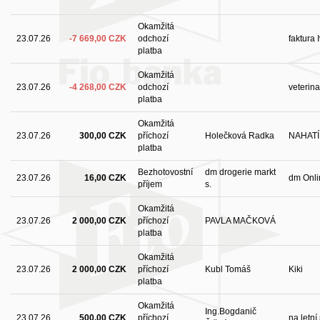
Okamžitá
23.07.26
-7 669,00 CZK
odchozí
faktura 
platba
Okamžitá
23.07.26
-4 268,00 CZK
odchozí
veterin
platba
Okamžitá
23.07.26
300,00 CZK
příchozí
Holečková Radka
NAHATÍ
platba
Bezhotovostní
dm drogerie markt
23.07.26
16,00 CZK
dm Onli
příjem
s.
Okamžitá
23.07.26
2 000,00 CZK
příchozí
PAVLA MAČKOVÁ
platba
Okamžitá
23.07.26
2 000,00 CZK
příchozí
Kubl Tomáš
Kiki
platba
Okamžitá
Ing.Bogdanič
23.07.26
500,00 CZK
příchozí
na letní