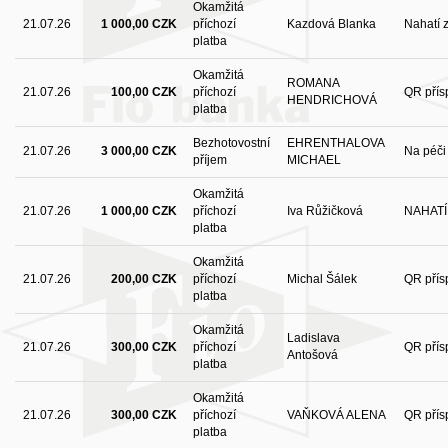
Okamžitá
21.07.26
1 000,00 CZK
příchozí
Kazdová Blanka
Nahatí 
platba
Okamžitá
ROMANA
21.07.26
100,00 CZK
příchozí
QR přís
HENDRICHOVÁ
platba
Bezhotovostní
EHRENTHALOVA
21.07.26
3 000,00 CZK
Na péči 
příjem
MICHAEL
Okamžitá
21.07.26
1 000,00 CZK
příchozí
Iva Růžičková
NAHATÍ
platba
Okamžitá
21.07.26
200,00 CZK
příchozí
Michal Šálek
QR přís
platba
Okamžitá
Ladislava
21.07.26
300,00 CZK
příchozí
QR přís
Antošová
platba
Okamžitá
21.07.26
300,00 CZK
příchozí
VAŇKOVÁ ALENA
QR přís
platba