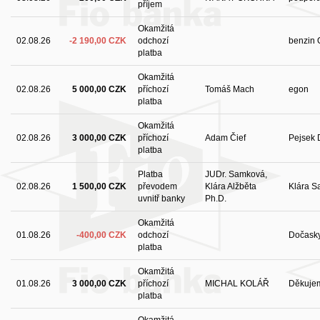
příjem
Okamžitá
02.08.26
-2 190,00 CZK
odchozí
benzin 
platba
Okamžitá
02.08.26
5 000,00 CZK
příchozí
Tomáš Mach
egon
platba
Okamžitá
02.08.26
3 000,00 CZK
příchozí
Adam Čief
Pejsek 
platba
Platba
JUDr. Samková,
02.08.26
1 500,00 CZK
převodem
Klára Alžběta
Klára S
uvnitř banky
Ph.D.
Okamžitá
01.08.26
-400,00 CZK
odchozí
Dočask
platba
Okamžitá
01.08.26
3 000,00 CZK
příchozí
MICHAL KOLÁŘ
Děkujem
platba
Okamžitá