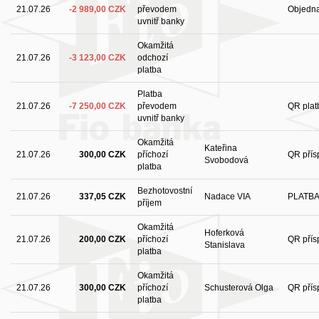
21.07.26
-2 989,00 CZK
převodem
Objedna
uvnitř banky
Okamžitá
21.07.26
-3 123,00 CZK
odchozí
platba
Platba
21.07.26
-7 250,00 CZK
převodem
QR plat
uvnitř banky
Okamžitá
Kateřina
21.07.26
300,00 CZK
příchozí
QR přís
Svobodová
platba
Bezhotovostní
21.07.26
337,05 CZK
Nadace VIA
PLATB
příjem
Okamžitá
Hoferková
21.07.26
200,00 CZK
příchozí
QR přís
Stanislava
platba
Okamžitá
21.07.26
300,00 CZK
příchozí
Schusterová Olga
QR přís
platba