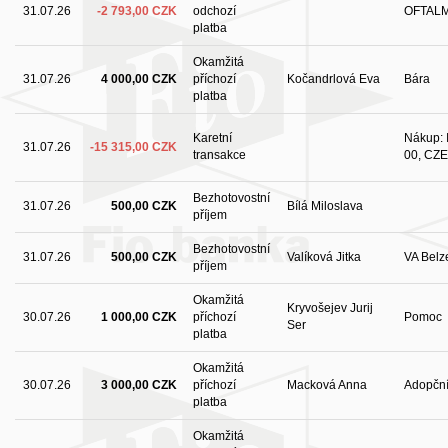
31.07.26
-2 793,00 CZK
odchozí
OFTAL
platba
Okamžitá
31.07.26
4 000,00 CZK
příchozí
Kočandrlová Eva
Bára
platba
Karetní
Nákup: I
31.07.26
-15 315,00 CZK
transakce
00, CZE
Bezhotovostní
31.07.26
500,00 CZK
Bílá Miloslava
příjem
Bezhotovostní
31.07.26
500,00 CZK
Valíková Jitka
VA Belz
příjem
Okamžitá
Kryvošejev Jurij
30.07.26
1 000,00 CZK
příchozí
Pomoc
Ser
platba
Okamžitá
30.07.26
3 000,00 CZK
příchozí
Macková Anna
Adopční
platba
Okamžitá