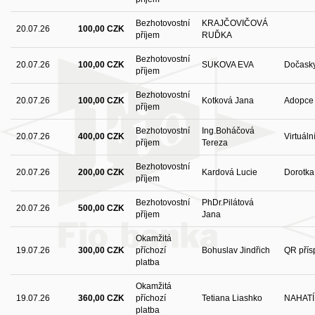
Bezhotovostní
KRAJČOVIČOVÁ
20.07.26
100,00 CZK
příjem
RUĎKA
Bezhotovostní
20.07.26
100,00 CZK
SUKOVA EVA
Dočask
příjem
Bezhotovostní
20.07.26
100,00 CZK
Kotková Jana
Adopce
příjem
Bezhotovostní
Ing.Boháčová
20.07.26
400,00 CZK
Virtuáln
příjem
Tereza
Bezhotovostní
20.07.26
200,00 CZK
Kardová Lucie
Dorotka
příjem
Bezhotovostní
PhDr.Pilátová
20.07.26
500,00 CZK
příjem
Jana
Okamžitá
19.07.26
300,00 CZK
příchozí
Bohuslav Jindřich
QR přís
platba
Okamžitá
19.07.26
360,00 CZK
příchozí
Tetiana Liashko
NAHATÍ
platba