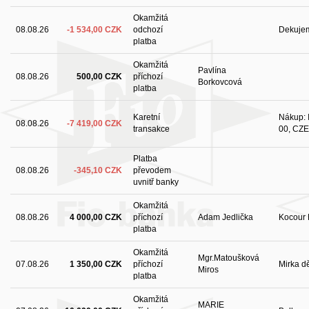
Okamžitá
08.08.26
-1 534,00 CZK
odchozí
Dekuje
platba
Okamžitá
Pavlína
08.08.26
500,00 CZK
příchozí
Borkovcová
platba
Karetní
Nákup: I
08.08.26
-7 419,00 CZK
transakce
00, CZE
Platba
08.08.26
-345,10 CZK
převodem
uvnitř banky
Okamžitá
08.08.26
4 000,00 CZK
příchozí
Adam Jedlička
Kocour M
platba
Okamžitá
Mgr.Matoušková
07.08.26
1 350,00 CZK
příchozí
Mirka dě
Miros
platba
Okamžitá
MARIE