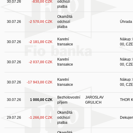
30.07.26
-830,00 CZK
odchozí
platba
Okamžitá
30.07.26
-2 570,00 CZK
odchozí
Úhrada 
platba
Karetní
Nákup: I
30.07.26
-2 181,00 CZK
transakce
00, CZE
Karetní
Nákup: I
30.07.26
-2 037,00 CZK
transakce
00, CZE
Karetní
Nákup: I
30.07.26
-17 943,00 CZK
transakce
00, CZE
Bezhotovostní
JAROSLAV
30.07.26
1 000,00 CZK
THOR 
příjem
GRULICH
Okamžitá
29.07.26
-1 266,00 CZK
odchozí
Dekuje
platba
Okamžitá