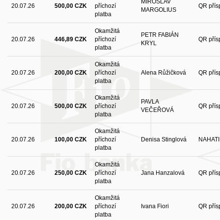
MIROSLAV
20.07.26
500,00 CZK
příchozí
QR přís
MARGOLIUS
platba
Okamžitá
PETR FABIÁN
20.07.26
446,89 CZK
příchozí
QR přís
KRYL
platba
Okamžitá
20.07.26
200,00 CZK
příchozí
Alena Růžičková
QR přís
platba
Okamžitá
PAVLA
20.07.26
500,00 CZK
příchozí
QR přís
VEČEŘOVÁ
platba
Okamžitá
20.07.26
100,00 CZK
příchozí
Denisa Stinglová
NAHATI
platba
Okamžitá
20.07.26
250,00 CZK
příchozí
Jana Hanzalová
QR přís
platba
Okamžitá
20.07.26
200,00 CZK
příchozí
Ivana Fiori
QR přís
platba