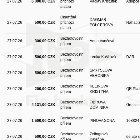
27.07.26
6 000,00 CZK
příchozí
Václav Krištůfek
Adopce 
platba
Okamžitá
DAGMAR
27.07.26
500,00 CZK
příchozí
Nahatí 
POLCEROVÁ
platba
Bezhotovostní
27.07.26
300,00 CZK
Anna Vančová
příjem
Bezhotovostní
27.07.26
500,00 CZK
Lenka Kašková
DAR
příjem
Bezhotovostní
SPRYSLOVA
27.07.26
500,00 CZK
příjem
VERONIKA
Bezhotovostní
KLEINOVA
27.07.26
200,00 CZK
QR Plat
příjem
KRISTYNA
Bezhotovostní
FIBROVA
27.07.26
4 131,00 CZK
Gremlin
příjem
DOMINIKA
Bezhotovostní
27.07.26
1 500,00 CZK
PINOVA SONA
108824
příjem
Bezhotovostní
Zelingrová
27.07.26
500,00 CZK
děláte s
příjem
Kateřina