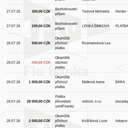
Bezhotovostní
27.07.26
300,00 CZK
Tvrzová Michaela
Hunter 
příjem
Bezhotovostní
27.07.26
200,00 CZK
LENKA ŠIMKOVÁ
PLATB
příjem
Okamžitá
26.07.26
500,00 CZK
příchozí
Rozmahelová Lea
platba
Okamžitá
26.07.26
-399,00 CZK
odchozí
platba
Okamžitá
26.07.26
1 000,00 CZK
příchozí
Málková Ivana
BÁRA
platba
Platba
26.07.26
20 000,00 CZK
převodem
onborn, s.r.o.
docask
uvnitř banky
Okamžitá
26.07.26
2 000,00 CZK
příchozí
Košťálová Lucie
Adopce 
platba