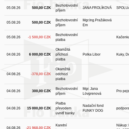
Bezhotovostní
05.08.26
500,00 CZK
JANA FROLÍKOVÁ
SPOLU
příjem
Bezhotovostní
Mgr.Ing.Pražáková
05.08.26
500,00 CZK
příjem
Em
Bezhotovostní
05.08.26
-1 500,00 CZK
Kačenka
platba
Okamžitá
04.08.26
6 000,00 CZK
příchozí
Polka Libor
Kuky, D
platba
Okamžitá
04.08.26
-378,00 CZK
odchozí
platba
Bezhotovostní
Mgr. Jana
04.08.26
300,00 CZK
Pro pejs
příjem
Lövgrenová
Platba
Nadační fond
04.08.26
15 000,00 CZK
převodem
podpor
FUNKY DOG
uvnitř banky
Karetní
Nákup: I
04.08.26
-21 968,00 CZK