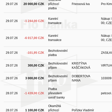
29.07.26
20 000,00 CZK
příchozí
Friessová Iva
Pro Kim
platba
Karetní
Nákup: I
29.07.26
-1 244,00 CZK
transakce
00, CZE
Karetní
Nákup: I
29.07.26
-6 017,00 CZK
transakce
00, CZE
Bezhotovostní
29.07.26
-101,95 CZK
ZASILK
platba
Bezhotovostní
KRISTÝNA
29.07.26
300,00 CZK
VIRTUA
příjem
KAŠČÁKOVÁ
Bezhotovostní
DOBERTOVA
29.07.26
3 000,00 CZK
103009
příjem
IVANA
Platba
28.07.26
-1 439,00 CZK
převodem
petcool
uvnitř banky
Okamžitá
28.07.26
1 100,00 CZK
příchozí
Pořízka Vladimír