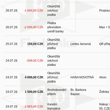
Okamžitá
26.07.26
-1 004,00 CZK
odchozí
Proplac
platba
Platba
26.07.26
-2 000,00 CZK
převodem
Max + Se
uvnitř banky
Okamžitá
25.07.26
150,00 CZK
příchozí
Lenka Jansová
QR přís
platba
Okamžitá
24.07.26
-599,00 CZK
odchozí
platba
Okamžitá
24.07.26
4 000,00 CZK
příchozí
HANA NOVOTNÁ
Alron
platba
Bezhotovostní
Bc. Barbora
24.07.26
1 500,00 CZK
Žofinka
příjem
Bajusz
Karetní
Nákup: I
24.07.26
-2 865,00 CZK
transakce
00, CZE