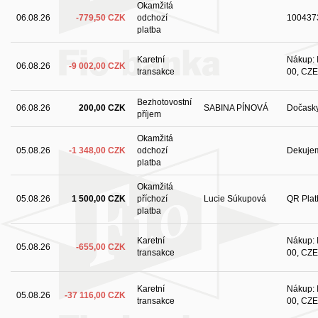
Okamžitá
06.08.26
-779,50 CZK
odchozí
100437
platba
Karetní
Nákup: I
06.08.26
-9 002,00 CZK
transakce
00, CZE
Bezhotovostní
06.08.26
200,00 CZK
SABINA PÍNOVÁ
Dočask
příjem
Okamžitá
05.08.26
-1 348,00 CZK
odchozí
Dekuje
platba
Okamžitá
05.08.26
1 500,00 CZK
příchozí
Lucie Súkupová
QR Plat
platba
Karetní
Nákup: I
05.08.26
-655,00 CZK
transakce
00, CZE
Karetní
Nákup: I
05.08.26
-37 116,00 CZK
transakce
00, CZE