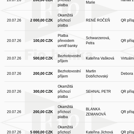
Marie
platba
Okamžitá
20.07.26
2 000,00 CZK
příchozí
RENÉ ROČEŇ
QR přís
platba
Platba
Schwarzerová,
20.07.26
100,00 CZK
převodem
QR přís
Petra
uvnitř banky
Bezhotovostní
20.07.26
500,00 CZK
Kateřina Vašková
Virtuál
příjem
Bezhotovostní
Martin
20.07.26
200,00 CZK
Debora
příjem
Dobřichovský
Okamžitá
20.07.26
300,00 CZK
příchozí
SEHNAL PETR
QR přís
platba
Okamžitá
BLANKA
20.07.26
200,00 CZK
příchozí
QR přís
ZEMANOVÁ
platba
Okamžitá
20.07.26
5 000,00 CZK
příchozí
Kateřina Jíchová
QR přís