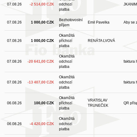
07.08.26
-2 514,00 CZK
odchozí
JKANIM
platba
Bezhotovostní
07.08.26
1 000,00 CZK
Emil Pavelka
Aby se z
příjem
Okamžitá
07.08.26
1 000,00 CZK
příchozí
RENÁTA LVOVÁ
platba
Okamžitá
07.08.26
-20 641,00 CZK
odchozí
faktura 
platba
Okamžitá
07.08.26
-13 407,00 CZK
odchozí
faktura 
platba
Okamžitá
VRATISLAV
06.08.26
100,00 CZK
příchozí
QR přís
TRUNEČEK
platba
Okamžitá
06.08.26
-4 420,00 CZK
odchozí
platba