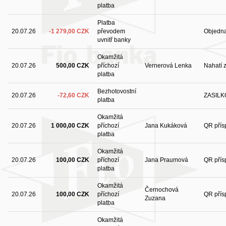
platba
Platba
20.07.26
-1 279,00 CZK
převodem
Objedna
uvnitř banky
Okamžitá
20.07.26
500,00 CZK
příchozí
Vernerová Lenka
Nahatí 
platba
Bezhotovostní
20.07.26
-72,60 CZK
ZASILK
platba
Okamžitá
20.07.26
1 000,00 CZK
příchozí
Jana Kukáková
QR přís
platba
Okamžitá
20.07.26
100,00 CZK
příchozí
Jana Praumová
QR přís
platba
Okamžitá
Černochová
20.07.26
100,00 CZK
příchozí
QR přís
Zuzana
platba
Okamžitá