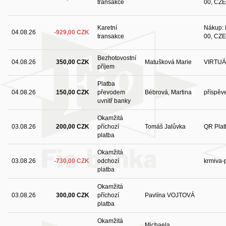
transakce
00, CZE
Karetní
Nákup: I
04.08.26
-929,00 CZK
transakce
00, CZE
Bezhotovostní
04.08.26
350,00 CZK
Matušková Marie
VIRTUÁ
příjem
Platba
04.08.26
150,00 CZK
převodem
Bébrová, Martina
příspěv
uvnitř banky
Okamžitá
03.08.26
200,00 CZK
příchozí
Tomáš Jalůvka
QR Plat
platba
Okamžitá
03.08.26
-730,00 CZK
odchozí
krmiva-
platba
Okamžitá
03.08.26
300,00 CZK
příchozí
Pavlína VOJTOVÁ
platba
Okamžitá
Michaela