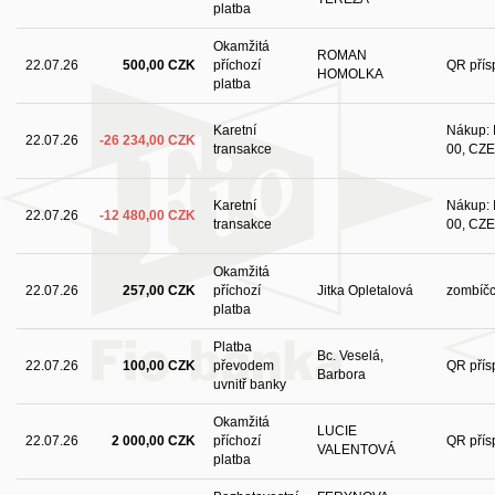
platba
Okamžitá
ROMAN
22.07.26
500,00 CZK
příchozí
QR přís
HOMOLKA
platba
Karetní
Nákup: I
22.07.26
-26 234,00 CZK
transakce
00, CZE
Karetní
Nákup: I
22.07.26
-12 480,00 CZK
transakce
00, CZE
Okamžitá
22.07.26
257,00 CZK
příchozí
Jitka Opletalová
zombíčc
platba
Platba
Bc. Veselá,
22.07.26
100,00 CZK
převodem
QR přís
Barbora
uvnitř banky
Okamžitá
LUCIE
22.07.26
2 000,00 CZK
příchozí
QR přís
VALENTOVÁ
platba