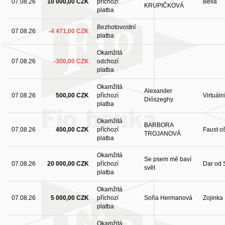
07.08.26
10 000,00 CZK
příchozí
Bella
KRUPIČKOVÁ
platba
Bezhotovostní
07.08.26
-4 471,00 CZK
platba
Okamžitá
07.08.26
-300,00 CZK
odchozí
platba
Okamžitá
Alexander
07.08.26
500,00 CZK
příchozí
Virtuál
Diószeghy
platba
Okamžitá
BARBORA
07.08.26
400,00 CZK
příchozí
Faust oš
TROJANOVÁ
platba
Okamžitá
Se psem mě baví
07.08.26
20 000,00 CZK
příchozí
Dar od 
svět
platba
Okamžitá
07.08.26
5 000,00 CZK
příchozí
Soňa Hermanová
Zojinka
platba
Okamžitá