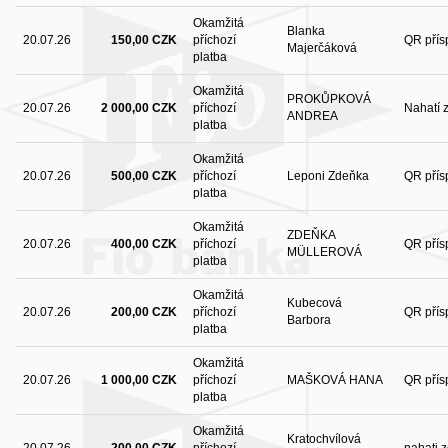
Okamžitá
Blanka
20.07.26
150,00 CZK
příchozí
QR přís
Majerčáková
platba
Okamžitá
PROKŮPKOVÁ
20.07.26
2 000,00 CZK
příchozí
Nahatí 
ANDREA
platba
Okamžitá
20.07.26
500,00 CZK
příchozí
Leponi Zdeňka
QR přís
platba
Okamžitá
ZDEŇKA
20.07.26
400,00 CZK
příchozí
QR přís
MÜLLEROVÁ
platba
Okamžitá
Kubecová
20.07.26
200,00 CZK
příchozí
QR přís
Barbora
platba
Okamžitá
20.07.26
1 000,00 CZK
příchozí
MAŠKOVÁ HANA
QR přís
platba
Okamžitá
Kratochvílová
20.07.26
200,00 CZK
příchozí
nahati 