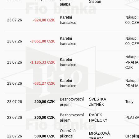
Štěpán
platba
Karetní
Nákup: I
23.07.26
-924,00 CZK
transakce
00, CZE
Karetní
Nákup: I
23.07.26
-3 651,00 CZK
transakce
00, CZE
Nákup:
Karetní
23.07.26
-1 185,33 CZK
PRAHA 4
transakce
CZK
Karetní
Nákup:
23.07.26
-631,27 CZK
transakce
PRAHA 4
Bezhotovostní
ŠVESTKA
23.07.26
200,00 CZK
Tedy
příjem
ZBYNĚK
Bezhotovostní
RADEK
23.07.26
200,00 CZK
PLATB
příjem
HAČECKÝ
Okamžitá
MRÁZKOVÁ
22.07.26
500,00 CZK
příchozí
QR přís
TEREZA