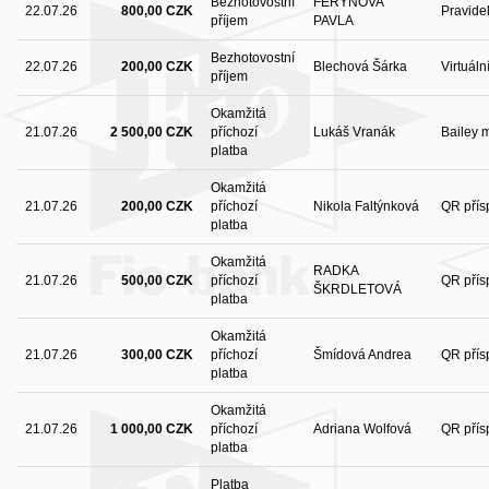
Bezhotovostní
FERYNOVA
22.07.26
800,00 CZK
Pravide
příjem
PAVLA
Bezhotovostní
22.07.26
200,00 CZK
Blechová Šárka
Virtuál
příjem
Okamžitá
21.07.26
2 500,00 CZK
příchozí
Lukáš Vranák
Bailey m
platba
Okamžitá
21.07.26
200,00 CZK
příchozí
Nikola Faltýnková
QR přís
platba
Okamžitá
RADKA
21.07.26
500,00 CZK
příchozí
QR přís
ŠKRDLETOVÁ
platba
Okamžitá
21.07.26
300,00 CZK
příchozí
Šmídová Andrea
QR přís
platba
Okamžitá
21.07.26
1 000,00 CZK
příchozí
Adriana Wolfová
QR přís
platba
Platba