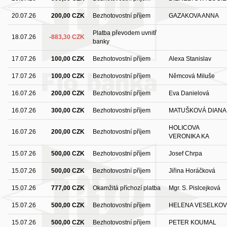
20.07.26
200,00 CZK
Bezhotovostní příjem
GAZAKOVA ANNA
Platba převodem uvnitř
18.07.26
-883,30 CZK
banky
17.07.26
100,00 CZK
Bezhotovostní příjem
Alexa Stanislav
17.07.26
100,00 CZK
Bezhotovostní příjem
Němcová Miluše
16.07.26
200,00 CZK
Bezhotovostní příjem
Eva Danielová
16.07.26
300,00 CZK
Bezhotovostní příjem
MATUŠKOVÁ DIANA
HOLICOVA
16.07.26
200,00 CZK
Bezhotovostní příjem
VERONIKA KA
15.07.26
500,00 CZK
Bezhotovostní příjem
Josef Chrpa
15.07.26
500,00 CZK
Bezhotovostní příjem
Jiřina Horáčková
15.07.26
777,00 CZK
Okamžitá příchozí platba
Mgr. S. Pislcejková
15.07.26
500,00 CZK
Bezhotovostní příjem
HELENA VESELKO
15.07.26
500,00 CZK
Bezhotovostní příjem
PETER KOUMAL