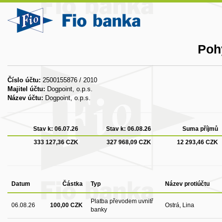
Poh
Číslo účtu:
2500155876 / 2010
Majitel účtu:
Dogpoint, o.p.s.
Název účtu:
Dogpoint, o.p.s.
Stav k:
06.07.26
Stav k:
06.08.26
Suma příjmů
333 127,36 CZK
327 968,09 CZK
12 293,46 CZK
Datum
Částka
Typ
Název protiúčtu
Platba převodem uvnitř
06.08.26
100,00 CZK
Ostrá, Lina
banky