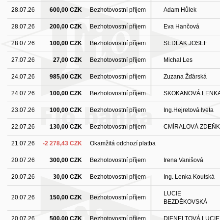
28.07.26
600,00 CZK
Bezhotovostní příjem
Adam Hůlek
28.07.26
200,00 CZK
Bezhotovostní příjem
Eva Hančová
28.07.26
100,00 CZK
Bezhotovostní příjem
SEDLAK JOSEF
27.07.26
27,00 CZK
Bezhotovostní příjem
Michal Les
24.07.26
985,00 CZK
Bezhotovostní příjem
Zuzana Žďárská
24.07.26
100,00 CZK
Bezhotovostní příjem
SKOKANOVÁ LENK
23.07.26
100,00 CZK
Bezhotovostní příjem
Ing.Hejretová Iveta
22.07.26
130,00 CZK
Bezhotovostní příjem
CMÍRALOVÁ ZDEŇ
21.07.26
-2 278,43 CZK
Okamžitá odchozí platba
20.07.26
300,00 CZK
Bezhotovostní příjem
Irena Vanišová
20.07.26
30,00 CZK
Bezhotovostní příjem
Ing. Lenka Koutská
LUCIE
20.07.26
150,00 CZK
Bezhotovostní příjem
BEZDĚKOVSKÁ
20.07.26
500,00 CZK
Bezhotovostní příjem
DIENELTOVÁ LUCIE