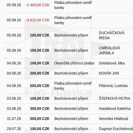
Platba převodem uvnitř
05.08.26
-1 466,00 CZK
banky
Platba převodem uvnitř
05.08.26
-4 615,00 CZK
banky
DUCHÁČKOVÁ
05.08.26
100,00 CZK
Bezhotovostní příjem
IRENA
CMÍRALOVÁ
05.08.26
100,00 CZK
Bezhotovostní příjem
JARMILA
04.08.26
100,00 CZK
Okamžitá příchozí platba
Soldánová Jitka
04.08.26
200,00 CZK
Bezhotovostní příjem
NOVÁK JAN
Platba převodem uvnitř
04.08.26
500,00 CZK
Fišerová, Ludmila
banky
03.08.26
100,00 CZK
Bezhotovostní příjem
ŠTEFKOVÁ PETRA
03.08.26
300,00 CZK
Bezhotovostní příjem
Halašková Kateřina
31.07.26
500,00 CZK
Bezhotovostní příjem
Veronika Hlídková
29.07.26
100,00 CZK
Bezhotovostní příjem
Dagmar Erychlebová