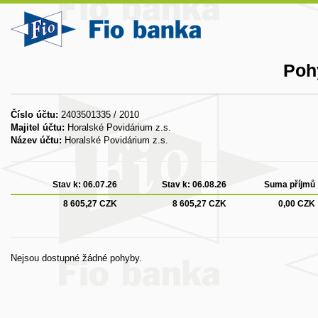
Poh
Číslo účtu:
2403501335 / 2010
Majitel účtu:
Horalské Povidárium z.s.
Název účtu:
Horalské Povidárium z.s.
Stav k:
06.07.26
Stav k:
06.08.26
Suma příjmů
8 605,27 CZK
8 605,27 CZK
0,00 CZK
Nejsou dostupné žádné pohyby.