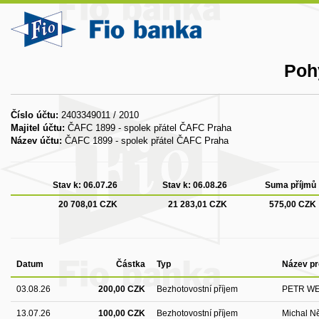
Poh
Číslo účtu:
2403349011 / 2010
Majitel účtu:
ČAFC 1899 - spolek přátel ČAFC Praha
Název účtu:
ČAFC 1899 - spolek přátel ČAFC Praha
Stav k:
06.07.26
Stav k:
06.08.26
Suma příjmů
20 708,01 CZK
21 283,01 CZK
575,00 CZK
Datum
Částka
Typ
Název pr
03.08.26
200,00 CZK
Bezhotovostní příjem
PETR W
13.07.26
100,00 CZK
Bezhotovostní příjem
Michal N