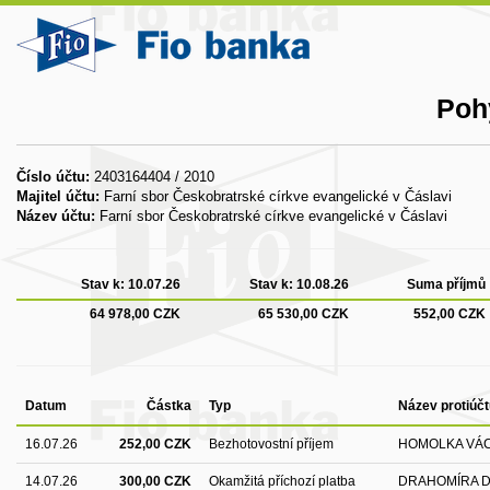
Poh
Číslo účtu:
2403164404 / 2010
Majitel účtu:
Farní sbor Českobratrské církve evangelické v Čáslavi
Název účtu:
Farní sbor Českobratrské církve evangelické v Čáslavi
Stav k:
10.07.26
Stav k:
10.08.26
Suma příjmů
64 978,00 CZK
65 530,00 CZK
552,00 CZK
Datum
Částka
Typ
Název protiúčt
16.07.26
252,00 CZK
Bezhotovostní příjem
HOMOLKA VÁ
14.07.26
300,00 CZK
Okamžitá příchozí platba
DRAHOMÍRA 