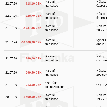
Karetní
Nákup: 
22.07.26
-618,10 CZK
transakce
částka 
Karetní
Nákup: 
22.07.26
-128,70 CZK
transakce
částka 
Karetní
Nákup:
21.07.26
-2 037,35 CZK
transakce
20.7.20
Karetní
Výběr z
21.07.26
-40 000,00 CZK
transakce
dne 20.
Karetní
Nákup:
21.07.26
-399,00 CZK
transakce
CZ, dne
Karetní
Nákup: 
21.07.26
-299,50 CZK
transakce
299.50
Okamžitá
21.07.26
-213,00 CZK
QR PLA
odchozí platba
Karetní
Nákup:
20.07.26
-1 490,00 CZK
transakce
19.7.20