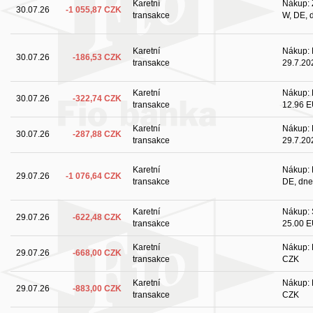
Karetní
Nákup:
30.07.26
-1 055,87 CZK
transakce
W, DE, 
Karetní
Nákup:
30.07.26
-186,53 CZK
transakce
29.7.20
Karetní
Nákup: 
30.07.26
-322,74 CZK
transakce
12.96 
Karetní
Nákup: 
30.07.26
-287,88 CZK
transakce
29.7.20
Karetní
Nákup:
29.07.26
-1 076,64 CZK
transakce
DE, dne
Karetní
Nákup: 
29.07.26
-622,48 CZK
transakce
25.00 
Karetní
Nákup: F
29.07.26
-668,00 CZK
transakce
CZK
Karetní
Nákup: 
29.07.26
-883,00 CZK
transakce
CZK