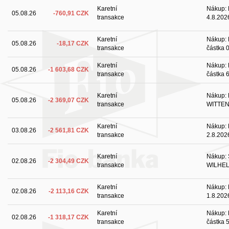
Karetní
Nákup: 
05.08.26
-760,91 CZK
transakce
4.8.202
Karetní
Nákup: 
05.08.26
-18,17 CZK
transakce
částka 
Karetní
Nákup: 
05.08.26
-1 603,68 CZK
transakce
částka 
Karetní
Nákup:
05.08.26
-2 369,07 CZK
transakce
WITTENB
Karetní
Nákup:
03.08.26
-2 561,81 CZK
transakce
2.8.202
Karetní
Nákup:
02.08.26
-2 304,49 CZK
transakce
WILHEL
Karetní
Nákup:
02.08.26
-2 113,16 CZK
transakce
1.8.202
Karetní
Nákup: 
02.08.26
-1 318,17 CZK
transakce
částka 