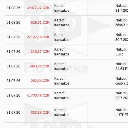
Karetní
Nákup:
01.08.26
-2 977,27 CZK
transakce
31.7.20
Karetní
Nákup: 
01.08.26
-629,81 CZK
transakce
částka 
Karetní
Nákup: 
31.07.26
-5 127,18 CZK
transakce
30.7.20
Karetní
Nákup: 
31.07.26
-210,27 CZK
transakce
EUR
Karetní
Nákup: 
31.07.26
-863,00 CZK
transakce
34.64 
Karetní
Nákup: 
31.07.26
-262,34 CZK
transakce
částka 
Karetní
Nákup: 
31.07.26
-1 733,48 CZK
transakce
29.7.20
Karetní
Nákup:
31.07.26
-323,38 CZK
transakce
LUTHERS