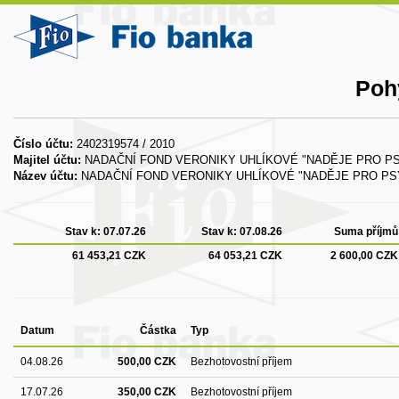
Poh
Číslo účtu:
2402319574 / 2010
Majitel účtu:
NADAČNÍ FOND VERONIKY UHLÍKOVÉ "NADĚJE PRO PS
Název účtu:
NADAČNÍ FOND VERONIKY UHLÍKOVÉ "NADĚJE PRO PSY
Stav k:
07.07.26
Stav k:
07.08.26
Suma příjmů
61 453,21 CZK
64 053,21 CZK
2 600,00 CZK
Datum
Částka
Typ
04.08.26
500,00 CZK
Bezhotovostní příjem
17.07.26
350,00 CZK
Bezhotovostní příjem