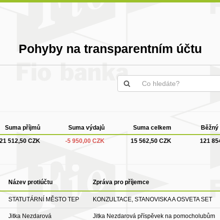
Pohyby na transparentním účtu
Suma příjmů
Suma výdajů
Suma celkem
Běžný 
21 512,50 CZK
-5 950,00 CZK
15 562,50 CZK
121 85
Název protiúčtu
Zpráva pro příjemce
STATUTÁRNÍ MĚSTO TEP
KONZULTACE, STANOVISKA A OSVETA SET
Jitka Nezdarová
Jitka Nezdarová příspěvek na pomocholubům