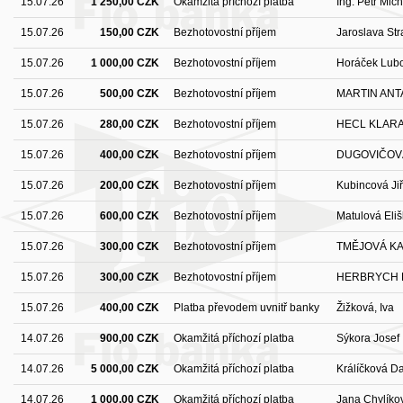
15.07.26
1 250,00 CZK
Okamžitá příchozí platba
Ing. Petr Mich
15.07.26
150,00 CZK
Bezhotovostní příjem
Jaroslava St
15.07.26
1 000,00 CZK
Bezhotovostní příjem
Horáček Lub
15.07.26
500,00 CZK
Bezhotovostní příjem
MARTIN ANT
15.07.26
280,00 CZK
Bezhotovostní příjem
HECL KLAR
15.07.26
400,00 CZK
Bezhotovostní příjem
DUGOVIČOVÁ
15.07.26
200,00 CZK
Bezhotovostní příjem
Kubincová Jiř
15.07.26
600,00 CZK
Bezhotovostní příjem
Matulová Eli
15.07.26
300,00 CZK
Bezhotovostní příjem
TMĚJOVÁ K
15.07.26
300,00 CZK
Bezhotovostní příjem
HERBRYCH 
15.07.26
400,00 CZK
Platba převodem uvnitř banky
Žižková, Iva
14.07.26
900,00 CZK
Okamžitá příchozí platba
Sýkora Josef
14.07.26
5 000,00 CZK
Okamžitá příchozí platba
Králíčková D
14.07.26
1 000,00 CZK
Okamžitá příchozí platba
Jana Chylíko