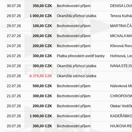
30.07.26
350,00 CZK
Bezhotovostní příjem
DENISA LO
29.07.26
1 000,00 CZK
Okamžitá příchozí platba
Tereza Kulh
29.07.26
100,00 CZK
Bezhotovostní příjem
MARTINA Č
27.07.26
200,00 CZK
Bezhotovostní příjem
MICHALA M
24.07.26
200,00 CZK
Bezhotovostní příjem
Křenová Ren
24.07.26
300,00 CZK
Platba převodem uvnitř banky
Hohlsová, Le
24.07.26
300,00 CZK
Okamžitá příchozí platba
IVANA STEJ
23.07.26
-6 370,00 CZK
Okamžitá odchozí platba
22.07.26
500,00 CZK
Bezhotovostní příjem
Nálevková Mi
21.07.26
300,00 CZK
Bezhotovostní příjem
CHROPOVSK
20.07.26
200,00 CZK
Bezhotovostní příjem
Otakar Vodič
20.07.26
1 000,00 CZK
Bezhotovostní příjem
KADEŘÁBKO
20.07.26
300,00 CZK
Bezhotovostní příjem
HAJKOVA RE