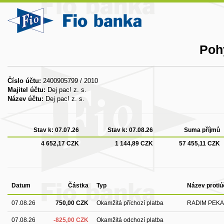
Poh
Číslo účtu:
2400905799 / 2010
Majitel účtu:
Dej pac! z. s.
Název účtu:
Dej pac! z. s.
Stav k:
07.07.26
Stav k:
07.08.26
Suma příjmů
4 652,17 CZK
1 144,89 CZK
57 455,11 CZK
Datum
Částka
Typ
Název protiú
07.08.26
750,00 CZK
Okamžitá příchozí platba
RADIM PEK
07.08.26
-825,00 CZK
Okamžitá odchozí platba