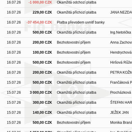
16.07.26
-1 000,00 CZK
Okamžitá odchozí platba
16.07.26
229,00 CZK
Okamžitá příchozí platba
JANA NEZD
16.07.26
-37 454,00 CZK
Platba převodem uvnitř banky
16.07.26
500,00 CZK
Okamžitá příchozí platba
Ing.Netolička
16.07.26
200,00 CZK
Bezhotovostní příjem
Anna Zachov
16.07.26
100,00 CZK
Bezhotovostní příjem
Hendrychová
16.07.26
500,00 CZK
Bezhotovostní příjem
Hiršová Růž
16.07.26
200,00 CZK
Okamžitá příchozí platba
PETRA KOŽ
15.07.26
500,00 CZK
Okamžitá příchozí platba
Frančáková P
15.07.26
3 000,00 CZK
Okamžitá příchozí platba
Procházková 
15.07.26
300,00 CZK
Okamžitá příchozí platba
ŠTEFAN HA
15.07.26
140,00 CZK
Okamžitá příchozí platba
JEŽEK JAN
15.07.26
500,00 CZK
Bezhotovostní příjem
Monika Bran