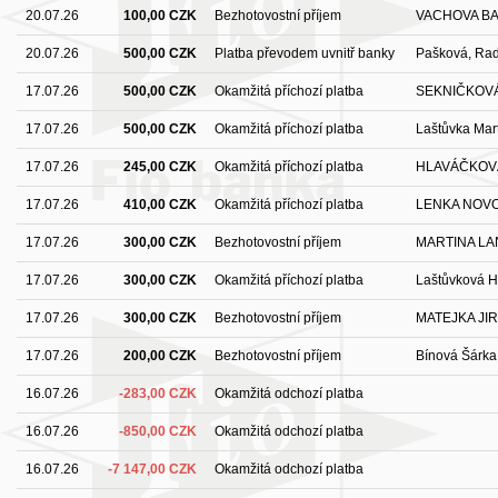
20.07.26
100,00 CZK
Bezhotovostní příjem
VACHOVA B
20.07.26
500,00 CZK
Platba převodem uvnitř banky
Pašková, Ra
17.07.26
500,00 CZK
Okamžitá příchozí platba
SEKNIČKOVÁ
17.07.26
500,00 CZK
Okamžitá příchozí platba
Laštůvka Mar
17.07.26
245,00 CZK
Okamžitá příchozí platba
HLAVÁČKOV
17.07.26
410,00 CZK
Okamžitá příchozí platba
LENKA NOV
17.07.26
300,00 CZK
Bezhotovostní příjem
MARTINA L
17.07.26
300,00 CZK
Okamžitá příchozí platba
Laštůvková 
17.07.26
300,00 CZK
Bezhotovostní příjem
MATEJKA JIR
17.07.26
200,00 CZK
Bezhotovostní příjem
Bínová Šárka
16.07.26
-283,00 CZK
Okamžitá odchozí platba
16.07.26
-850,00 CZK
Okamžitá odchozí platba
16.07.26
-7 147,00 CZK
Okamžitá odchozí platba