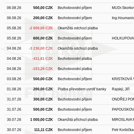
06.08.26
500,00 CZK
Bezhotovostní příjem
MUDr.Skorkov
06.08.26
200,00 CZK
Bezhotovostní příjem
Ing.Houmanio
05.08.26
-2 000,00 CZK
Okamžitá odchozí platba
05.08.26
600,00 CZK
Bezhotovostní příjem
HOLKUPOVA 
04.08.26
-3 230,00 CZK
Okamžitá odchozí platba
04.08.26
-411,81 CZK
Bezhotovostní platba
04.08.26
-103,28 CZK
Bezhotovostní platba
03.08.26
500,00 CZK
Bezhotovostní příjem
KRISTKOVÁ 
01.08.26
200,00 CZK
Platba převodem uvnitř banky
Rajský, Jiří
31.07.26
300,00 CZK
Bezhotovostní příjem
ONDŘEJ PO
31.07.26
500,00 CZK
Bezhotovostní příjem
PAPOUSKOV
30.07.26
1 000,00 CZK
Okamžitá příchozí platba
MIROSLAVA 
30.07.26
111,11 CZK
Bezhotovostní příjem
Petr Korbičk