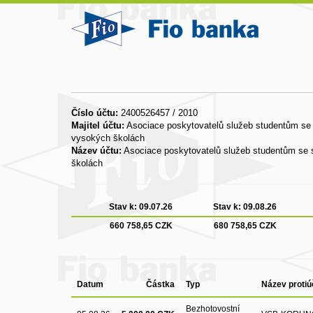
Číslo účtu:
2400526457 / 2010
Majitel účtu:
Asociace poskytovatelů služeb studentům se 
vysokých školách
Název účtu:
Asociace poskytovatelů služeb studentům se 
školách
Stav k:
09.07.26
Stav k:
09.08.26
660 758,65 CZK
680 758,65 CZK
Datum
Částka
Typ
Název protiú
Bezhotovostní