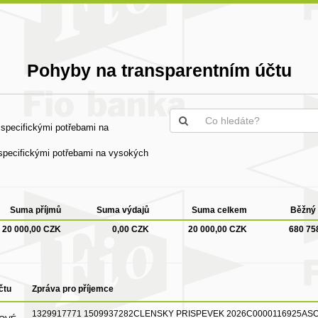
Pohyby na transparentním účtu
specifickými potřebami na
specifickými potřebami na vysokých
Suma příjmů
Suma výdajů
Suma celkem
Běžný 
20 000,00 CZK
0,00 CZK
20 000,00 CZK
680 75
čtu
Zpráva pro příjemce
1329917771 1509937282CLENSKY PRISPEVEK 2026C0000116925AS