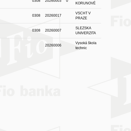
0308
20260003
0
KORUNOVÉ
VSCHT V
0308
20260017
PRAZE
SLEZSKA
0308
20260007
UNIVERZITA
Vysoká škola
20260006
technic