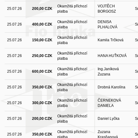
Okamžitá příchozí
VOJTĚCH
25.07.26
200,00 CZK
S
platba
BORGOSZ
Okamžitá příchozí
DENISA
25.07.26
400,00 CZK
S
platba
PLHALOVÁ
Okamžitá příchozí
25.07.26
150,00 CZK
Kamila Trčková
S
platba
Okamžitá příchozí
25.07.26
250,00 CZK
HANA HUŤKOVÁ
S
platba
Okamžitá příchozí
Ing.Janíková
25.07.26
600,00 CZK
S
platba
Zuzana
Okamžitá příchozí
25.07.26
350,00 CZK
Drobná Karolína
S
platba
Okamžitá příchozí
ČERNEKOVÁ
25.07.26
300,00 CZK
S
platba
DANIELA
Okamžitá příchozí
25.07.26
200,00 CZK
Daniel Lyčka
S
platba
Okamžitá příchozí
Zuzana
25.07.26
350,00 CZK
S
platba
Krasňanová