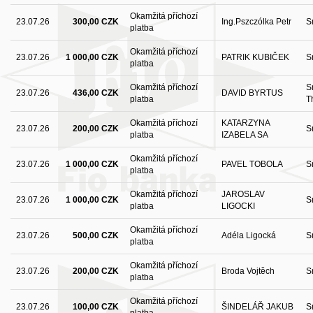
Okamžitá příchozí
23.07.26
300,00 CZK
Ing.Pszczólka Petr
S
platba
Okamžitá příchozí
23.07.26
1 000,00 CZK
PATRIK KUBIČEK
S
platba
Okamžitá příchozí
S
23.07.26
436,00 CZK
DAVID BYRTUS
platba
T
Okamžitá příchozí
KATARZYNA
23.07.26
200,00 CZK
S
platba
IZABELA SA
Okamžitá příchozí
23.07.26
1 000,00 CZK
PAVEL TOBOLA
S
platba
Okamžitá příchozí
JAROSLAV
23.07.26
1 000,00 CZK
S
platba
LIGOCKI
Okamžitá příchozí
23.07.26
500,00 CZK
Adéla Ligocká
S
platba
Okamžitá příchozí
23.07.26
200,00 CZK
Broda Vojtěch
S
platba
Okamžitá příchozí
23.07.26
100,00 CZK
ŠINDELÁŘ JAKUB
S
platba