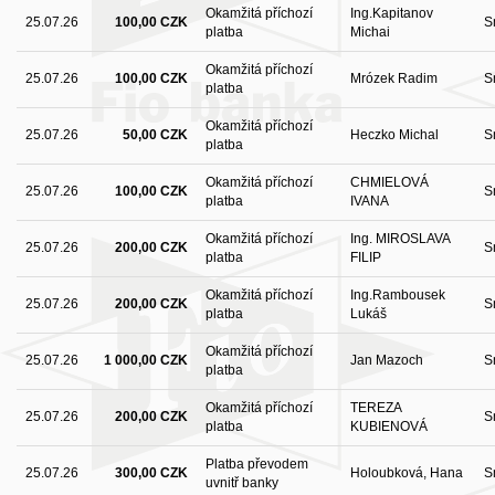
Okamžitá příchozí
Ing.Kapitanov
25.07.26
100,00 CZK
S
platba
Michai
Okamžitá příchozí
25.07.26
100,00 CZK
Mrózek Radim
S
platba
Okamžitá příchozí
25.07.26
50,00 CZK
Heczko Michal
S
platba
Okamžitá příchozí
CHMIELOVÁ
25.07.26
100,00 CZK
S
platba
IVANA
Okamžitá příchozí
Ing. MIROSLAVA
25.07.26
200,00 CZK
S
platba
FILIP
Okamžitá příchozí
Ing.Rambousek
25.07.26
200,00 CZK
S
platba
Lukáš
Okamžitá příchozí
25.07.26
1 000,00 CZK
Jan Mazoch
S
platba
Okamžitá příchozí
TEREZA
25.07.26
200,00 CZK
S
platba
KUBIENOVÁ
Platba převodem
25.07.26
300,00 CZK
Holoubková, Hana
S
uvnitř banky