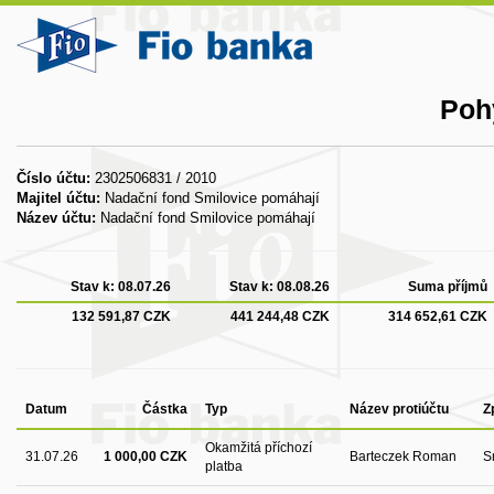
Poh
Číslo účtu:
2302506831 / 2010
Majitel účtu:
Nadační fond Smilovice pomáhají
Název účtu:
Nadační fond Smilovice pomáhají
Stav k:
08.07.26
Stav k:
08.08.26
Suma příjmů
132 591,87 CZK
441 244,48 CZK
314 652,61 CZK
Datum
Částka
Typ
Název protiúčtu
Z
Okamžitá příchozí
31.07.26
1 000,00 CZK
Barteczek Roman
S
platba