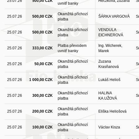
25.07.26
500,00 CZK
Heczková, Zuzana
S
uvnitř banky
Okamžitá příchozí
25.07.26
500,00 CZK
ŠÁRKA VARGOVÁ
S
platba
Okamžitá příchozí
VENDULA
25.07.26
500,00 CZK
S
platba
EICHNEROVÁ
Platba převodem
Ing. Wicherek,
25.07.26
333,00 CZK
S
uvnitř banky
Marek
Okamžitá příchozí
Zuzana
25.07.26
50,00 CZK
S
platba
Krasňanová
Okamžitá příchozí
25.07.26
1 000,00 CZK
Lukáš Helioš
S
platba
Okamžitá příchozí
HALINA
25.07.26
300,00 CZK
S
platba
KA.UŽOVÁ
Okamžitá příchozí
25.07.26
200,00 CZK
Eliška Heliošová
platba
Okamžitá příchozí
25.07.26
100,00 CZK
Václav Kisza
S
platba