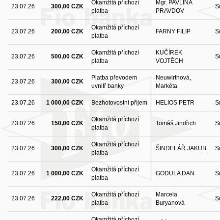
Okamžitá příchozí
Mgr. PAVLÍNA
23.07.26
300,00 CZK
S
platba
PRAVDOV
Okamžitá příchozí
23.07.26
200,00 CZK
FARNY FILIP
S
platba
Okamžitá příchozí
KUČÍREK
23.07.26
500,00 CZK
S
platba
VOJTĚCH
Platba převodem
Neuwirthová,
23.07.26
300,00 CZK
uvnitř banky
Markéta
23.07.26
1 000,00 CZK
Bezhotovostní příjem
HELIOS PETR
S
Okamžitá příchozí
23.07.26
150,00 CZK
Tomáš Jindřich
S
platba
Okamžitá příchozí
23.07.26
300,00 CZK
ŠINDELÁŘ JAKUB
S
platba
Okamžitá příchozí
23.07.26
1 000,00 CZK
GODULA DAN
S
platba
Okamžitá příchozí
Marcela
23.07.26
222,00 CZK
S
platba
Buryanová
Okamžitá příchozí