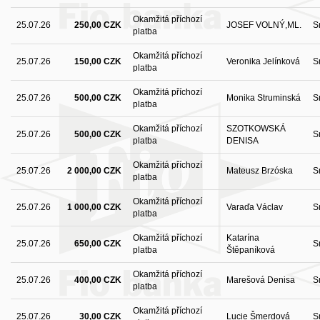
Okamžitá příchozí
25.07.26
250,00 CZK
JOSEF VOLNÝ,ML.
S
platba
Okamžitá příchozí
25.07.26
150,00 CZK
Veronika Jelínková
S
platba
Okamžitá příchozí
25.07.26
500,00 CZK
Monika Struminská
S
platba
Okamžitá příchozí
SZOTKOWSKÁ
25.07.26
500,00 CZK
S
platba
DENISA
Okamžitá příchozí
25.07.26
2 000,00 CZK
Mateusz Brzóska
S
platba
Okamžitá příchozí
25.07.26
1 000,00 CZK
Varaďa Václav
S
platba
Okamžitá příchozí
Katarína
25.07.26
650,00 CZK
S
platba
Štěpaníková
Okamžitá příchozí
25.07.26
400,00 CZK
Marešová Denisa
S
platba
Okamžitá příchozí
25.07.26
30,00 CZK
Lucie Šmerdová
S