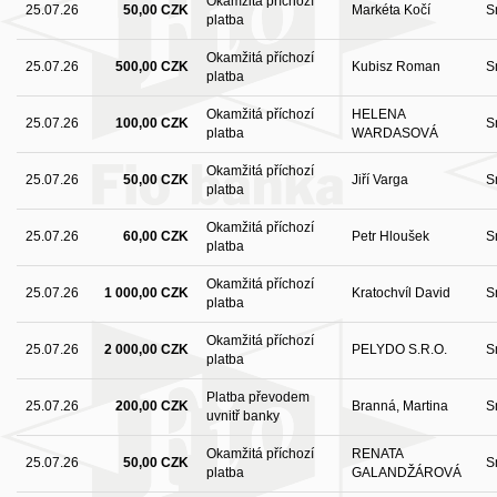
Okamžitá příchozí
25.07.26
50,00 CZK
Markéta Kočí
S
platba
Okamžitá příchozí
25.07.26
500,00 CZK
Kubisz Roman
S
platba
Okamžitá příchozí
HELENA
25.07.26
100,00 CZK
S
platba
WARDASOVÁ
Okamžitá příchozí
25.07.26
50,00 CZK
Jiří Varga
S
platba
Okamžitá příchozí
25.07.26
60,00 CZK
Petr Hloušek
S
platba
Okamžitá příchozí
25.07.26
1 000,00 CZK
Kratochvíl David
S
platba
Okamžitá příchozí
25.07.26
2 000,00 CZK
PELYDO S.R.O.
S
platba
Platba převodem
25.07.26
200,00 CZK
Branná, Martina
S
uvnitř banky
Okamžitá příchozí
RENATA
25.07.26
50,00 CZK
S
platba
GALANDŽÁROVÁ