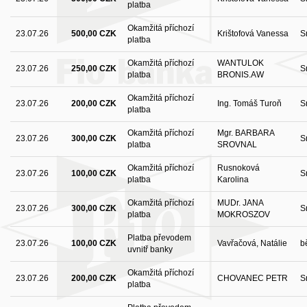
platba
Okamžitá příchozí
23.07.26
500,00 CZK
Krištofová Vanessa
S
platba
Okamžitá příchozí
WANTULOK
23.07.26
250,00 CZK
S
platba
BRONIS.AW
Okamžitá příchozí
23.07.26
200,00 CZK
Ing. Tomáš Turoň
S
platba
Okamžitá příchozí
Mgr. BARBARA
23.07.26
300,00 CZK
S
platba
SROVNAL
Okamžitá příchozí
Rusnoková
23.07.26
100,00 CZK
S
platba
Karolina
Okamžitá příchozí
MUDr. JANA
23.07.26
300,00 CZK
S
platba
MOKROSZOV
Platba převodem
23.07.26
100,00 CZK
Vavřačová, Natálie
b
uvnitř banky
Okamžitá příchozí
23.07.26
200,00 CZK
CHOVANEC PETR
S
platba