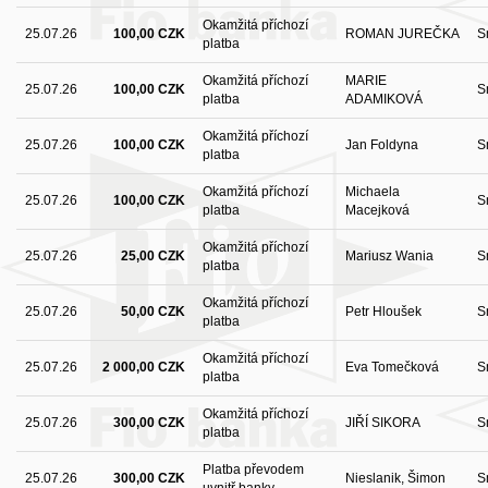
Okamžitá příchozí
25.07.26
100,00 CZK
ROMAN JUREČKA
S
platba
Okamžitá příchozí
MARIE
25.07.26
100,00 CZK
S
platba
ADAMIKOVÁ
Okamžitá příchozí
25.07.26
100,00 CZK
Jan Foldyna
S
platba
Okamžitá příchozí
Michaela
25.07.26
100,00 CZK
S
platba
Macejková
Okamžitá příchozí
25.07.26
25,00 CZK
Mariusz Wania
S
platba
Okamžitá příchozí
25.07.26
50,00 CZK
Petr Hloušek
S
platba
Okamžitá příchozí
25.07.26
2 000,00 CZK
Eva Tomečková
S
platba
Okamžitá příchozí
25.07.26
300,00 CZK
JIŘÍ SIKORA
S
platba
Platba převodem
25.07.26
300,00 CZK
Nieslanik, Šimon
S
uvnitř banky