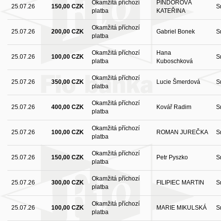
Okamžitá příchozí
PINDOROVÁ
25.07.26
150,00 CZK
S
platba
KATEŘINA
Okamžitá příchozí
25.07.26
200,00 CZK
Gabriel Bonek
S
platba
Okamžitá příchozí
Hana
25.07.26
100,00 CZK
S
platba
Kuboschková
Okamžitá příchozí
25.07.26
350,00 CZK
Lucie Šmerdová
S
platba
Okamžitá příchozí
25.07.26
400,00 CZK
Kovář Radim
S
platba
Okamžitá příchozí
25.07.26
100,00 CZK
ROMAN JUREČKA
S
platba
Okamžitá příchozí
25.07.26
150,00 CZK
Petr Pyszko
S
platba
Okamžitá příchozí
25.07.26
300,00 CZK
FILIPIEC MARTIN
S
platba
Okamžitá příchozí
25.07.26
100,00 CZK
MARIE MIKULSKÁ
S
platba