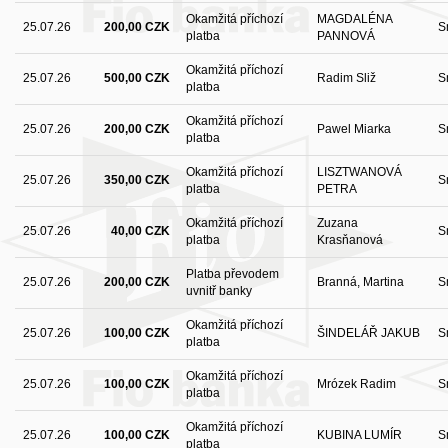
Okamžitá příchozí
MAGDALÉNA
25.07.26
200,00 CZK
S
platba
PANNOVÁ
Okamžitá příchozí
25.07.26
500,00 CZK
Radim Sliž
S
platba
Okamžitá příchozí
25.07.26
200,00 CZK
Pawel Miarka
S
platba
Okamžitá příchozí
LISZTWANOVÁ
25.07.26
350,00 CZK
S
platba
PETRA
Okamžitá příchozí
Zuzana
25.07.26
40,00 CZK
S
platba
Krasňanová
Platba převodem
25.07.26
200,00 CZK
Branná, Martina
S
uvnitř banky
Okamžitá příchozí
25.07.26
100,00 CZK
ŠINDELÁŘ JAKUB
S
platba
Okamžitá příchozí
25.07.26
100,00 CZK
Mrózek Radim
S
platba
Okamžitá příchozí
25.07.26
100,00 CZK
KUBINA LUMÍR
S
platba