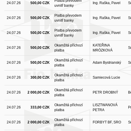
Platba převodem
24.07.26
500,00 CZK
Ing. Raška, Pavel
S
uvnitř banky
Platba převodem
24.07.26
500,00 CZK
Ing. Raška, Pavel
S
uvnitř banky
Platba převodem
24.07.26
500,00 CZK
Ing. Raška, Pavel
S
uvnitř banky
Okamžitá příchozí
KATEŘINA
24.07.26
500,00 CZK
S
platba
MRÓZKOVÁ
Okamžitá příchozí
24.07.26
500,00 CZK
Adam Bystrianský
S
platba
Okamžitá příchozí
24.07.26
300,00 CZK
Samiecová Lucie
platba
Okamžitá příchozí
24.07.26
2 000,00 CZK
PETR DROBNÝ
B
platba
Okamžitá příchozí
LISZTWANOVÁ
24.07.26
333,00 CZK
P
platba
PETRA
Okamžitá příchozí
24.07.26
2 000,00 CZK
FORBYT BF, SRO
S
platba