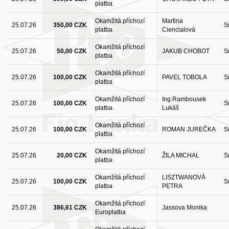
platba
Okamžitá příchozí
Martina
25.07.26
350,00 CZK
S
platba
Ciencialová
Okamžitá příchozí
25.07.26
50,00 CZK
JAKUB CHOBOT
S
platba
Okamžitá příchozí
25.07.26
100,00 CZK
PAVEL TOBOLA
S
platba
Okamžitá příchozí
Ing.Rambousek
25.07.26
100,00 CZK
S
platba
Lukáš
Okamžitá příchozí
25.07.26
100,00 CZK
ROMAN JUREČKA
S
platba
Okamžitá příchozí
25.07.26
20,00 CZK
ŽILA MICHAL
S
platba
Okamžitá příchozí
LISZTWANOVÁ
25.07.26
100,00 CZK
S
platba
PETRA
Okamžitá příchozí
25.07.26
386,61 CZK
Jassova Monika
Europlatba