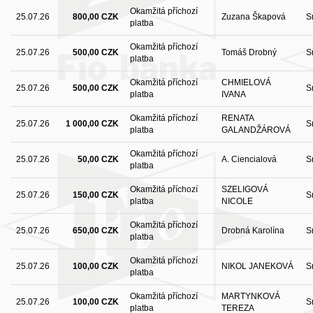
Okamžitá příchozí
25.07.26
800,00 CZK
Zuzana Škapová
S
platba
Okamžitá příchozí
25.07.26
500,00 CZK
Tomáš Drobný
S
platba
Okamžitá příchozí
CHMIELOVÁ
25.07.26
500,00 CZK
S
platba
IVANA
Okamžitá příchozí
RENATA
25.07.26
1 000,00 CZK
S
platba
GALANDŽÁROVÁ
Okamžitá příchozí
25.07.26
50,00 CZK
A. Ciencialová
S
platba
Okamžitá příchozí
SZELIGOVÁ
25.07.26
150,00 CZK
S
platba
NICOLE
Okamžitá příchozí
25.07.26
650,00 CZK
Drobná Karolína
S
platba
Okamžitá příchozí
25.07.26
100,00 CZK
NIKOL JANEKOVÁ
S
platba
Okamžitá příchozí
MARTYNKOVÁ
25.07.26
100,00 CZK
S
platba
TEREZA