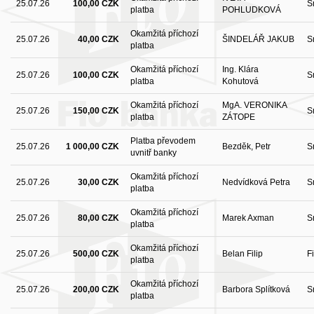
25.07.26
100,00 CZK
S
platba
POHLUDKOVÁ
Okamžitá příchozí
25.07.26
40,00 CZK
ŠINDELÁŘ JAKUB
S
platba
Okamžitá příchozí
Ing. Klára
25.07.26
100,00 CZK
S
platba
Kohutová
Okamžitá příchozí
MgA. VERONIKA
25.07.26
150,00 CZK
S
platba
ZÁTOPE
Platba převodem
25.07.26
1 000,00 CZK
Bezděk, Petr
S
uvnitř banky
Okamžitá příchozí
25.07.26
30,00 CZK
Nedvídková Petra
S
platba
Okamžitá příchozí
25.07.26
80,00 CZK
Marek Axman
S
platba
Okamžitá příchozí
25.07.26
500,00 CZK
Belan Filip
F
platba
Okamžitá příchozí
25.07.26
200,00 CZK
Barbora Splítková
S
platba