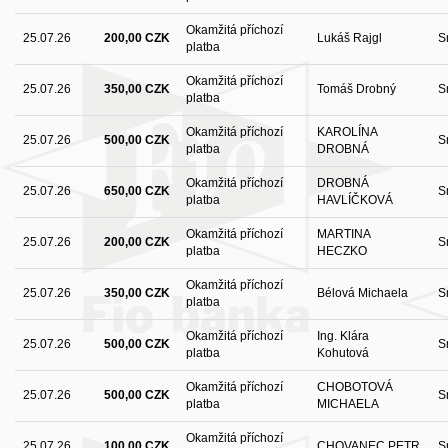
Okamžitá příchozí
25.07.26
200,00 CZK
Lukáš Rajgl
S
platba
Okamžitá příchozí
25.07.26
350,00 CZK
Tomáš Drobný
S
platba
Okamžitá příchozí
KAROLÍNA
25.07.26
500,00 CZK
S
platba
DROBNÁ
Okamžitá příchozí
DROBNÁ
25.07.26
650,00 CZK
S
platba
HAVLÍČKOVÁ
Okamžitá příchozí
MARTINA
25.07.26
200,00 CZK
S
platba
HECZKO
Okamžitá příchozí
25.07.26
350,00 CZK
Bélová Michaela
S
platba
Okamžitá příchozí
Ing. Klára
25.07.26
500,00 CZK
S
platba
Kohutová
Okamžitá příchozí
CHOBOTOVÁ
25.07.26
500,00 CZK
S
platba
MICHAELA
Okamžitá příchozí
25.07.26
100,00 CZK
CHOVANEC PETR
S