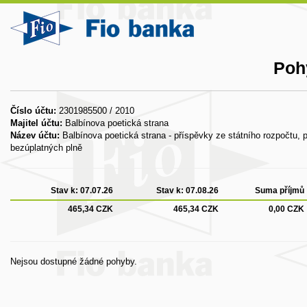
Poh
Číslo účtu:
2301985500 / 2010
Majitel účtu:
Balbínova poetická strana
Název účtu:
Balbínova poetická strana - příspěvky ze státního rozpočtu, p
bezúplatných plně
Stav k:
07.07.26
Stav k:
07.08.26
Suma příjmů
465,34 CZK
465,34 CZK
0,00 CZK
Nejsou dostupné žádné pohyby.