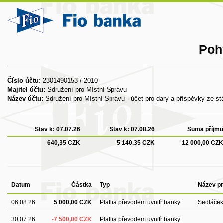
Poh
Číslo účtu:
2301490153 / 2010
Majitel účtu:
Sdružení pro Místní Správu
Název účtu:
Sdružení pro Místní Správu - účet pro dary a příspěvky ze st
Stav k:
07.07.26
Stav k:
07.08.26
Suma příjmů
640,35 CZK
5 140,35 CZK
12 000,00 CZK
Datum
Částka
Typ
Název pr
06.08.26
5 000,00 CZK
Platba převodem uvnitř banky
Sedláček
30.07.26
-7 500,00 CZK
Platba převodem uvnitř banky