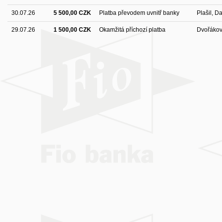
30.07.26
5 500,00 CZK
Platba převodem uvnitř banky
Plašil, D
29.07.26
1 500,00 CZK
Okamžitá příchozí platba
Dvořákov