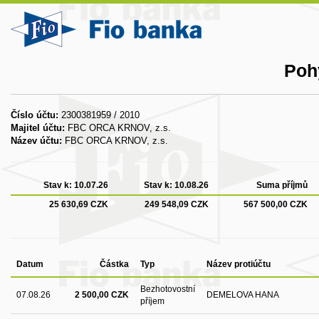
Poh
Číslo účtu:
2300381959 / 2010
Majitel účtu:
FBC ORCA KRNOV, z.s.
Název účtu:
FBC ORCA KRNOV, z.s.
Stav k:
10.07.26
Stav k:
10.08.26
Suma příjmů
25 630,69 CZK
249 548,09 CZK
567 500,00 CZK
Datum
Částka
Typ
Název protiúčtu
Bezhotovostní
07.08.26
2 500,00 CZK
DEMELOVA HANA
příjem