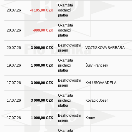
Okamžitá
20.07.26
-4 195,00 CZK
odchozí
platba
Okamžitá
20.07.26
-999,00 CZK
odchozí
platba
Bezhotovostní
20.07.26
3 000,00 CZK
VOJTISKOVA BARBARA
příjem
Okamžitá
19.07.26
1 000,00 CZK
příchozí
Šuly František
platba
Bezhotovostní
17.07.26
3 000,00 CZK
KALUSOVA ADELA
příjem
Okamžitá
17.07.26
3 000,00 CZK
příchozí
Kovačič Josef
platba
Bezhotovostní
17.07.26
1 000,00 CZK
Krnov
příjem
Okamžitá