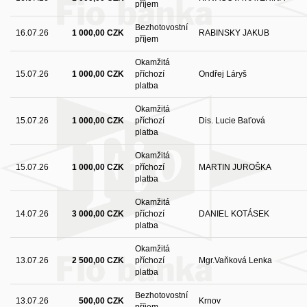
příjem
Bezhotovostní
16.07.26
1 000,00 CZK
RABINSKY JAKUB
příjem
Okamžitá
15.07.26
1 000,00 CZK
příchozí
Ondřej Láryš
platba
Okamžitá
15.07.26
1 000,00 CZK
příchozí
Dis. Lucie Baťová
platba
Okamžitá
15.07.26
1 000,00 CZK
příchozí
MARTIN JUROŠKA
platba
Okamžitá
14.07.26
3 000,00 CZK
příchozí
DANIEL KOTÁSEK
platba
Okamžitá
13.07.26
2 500,00 CZK
příchozí
Mgr.Vaňková Lenka
platba
Bezhotovostní
13.07.26
500,00 CZK
Krnov
příjem