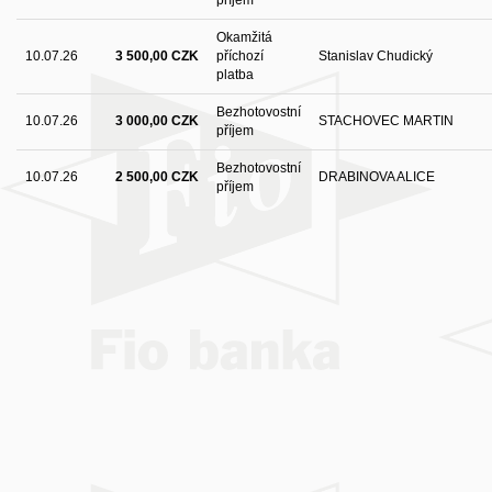
Okamžitá
10.07.26
3 500,00 CZK
příchozí
Stanislav Chudický
platba
Bezhotovostní
10.07.26
3 000,00 CZK
STACHOVEC MARTIN
příjem
Bezhotovostní
10.07.26
2 500,00 CZK
DRABINOVA ALICE
příjem