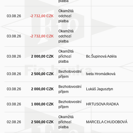
platba
Okamžitá
03.08.26
-2 732,00 CZK
odchozí
platba
Okamžitá
03.08.26
-2 732,00 CZK
odchozí
platba
Okamžitá
03.08.26
2 000,00 CZK
příchozí
Bc.Šupinová Adéla
platba
Bezhotovostní
03.08.26
2 500,00 CZK
Iveta Hromádková
příjem
Bezhotovostní
03.08.26
2 000,00 CZK
Lukáš Jagusztyn
příjem
Bezhotovostní
03.08.26
1 000,00 CZK
HRTUSOVA RADKA
příjem
Okamžitá
02.08.26
2 500,00 CZK
příchozí
MARCELA CHUDOBOVÁ
platba