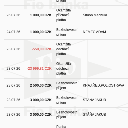
příjem
Okamžitá
26.07.26
1 000,00 CZK
příchozí
Šimon Machula
platba
Bezhotovostní
24.07.26
1 000,00 CZK
NĚMEC ADAM
příjem
Okamžitá
23.07.26
-550,00 CZK
odchozí
platba
Okamžitá
23.07.26
-23 999,81 CZK
odchozí
platba
Bezhotovostní
23.07.26
2 500,00 CZK
KRAJ.ŘED.POL.OSTRAVA
příjem
Bezhotovostní
23.07.26
3 000,00 CZK
STÁŇA JAKUB
příjem
Bezhotovostní
23.07.26
3 000,00 CZK
STÁŇA JAKUB
příjem
Platba