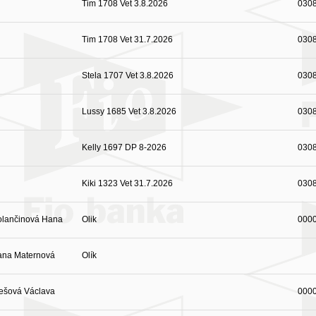
Tim 1708 Vet 3.8.2026
030
Tim 1708 Vet 31.7.2026
030
Stela 1707 Vet 3.8.2026
030
Lussy 1685 Vet 3.8.2026
030
Kelly 1697 DP 8-2026
030
Kiki 1323 Vet 31.7.2026
030
olančinová Hana
Olik
000
ana Maternová
Olík
ešová Václava
000