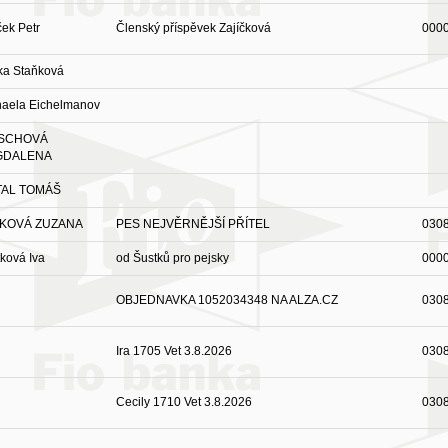
ček Petr
Členský příspěvek Zajíčková
000
ka Staňková
haela Eichelmanov
SCHOVÁ
GDALENA
AL TOMÁŠ
KOVÁ ZUZANA
PES NEJVĚRNĚJŠÍ PŘÍTEL
030
ková Iva
od Šustků pro pejsky
000
OBJEDNAVKA 1052034348 NA ALZA.CZ
030
Ira 1705 Vet 3.8.2026
030
Cecily 1710 Vet 3.8.2026
030