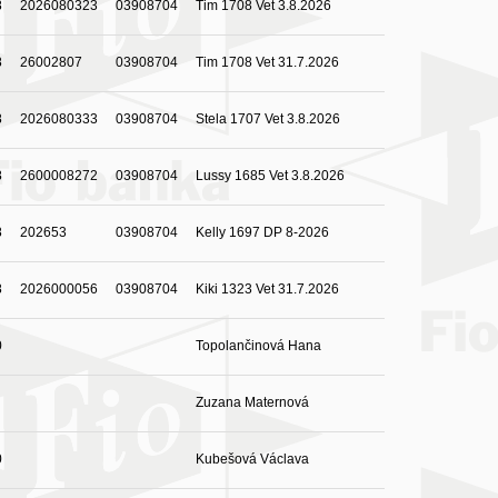
8
2026080323
03908704
Tim 1708 Vet 3.8.2026
8
26002807
03908704
Tim 1708 Vet 31.7.2026
8
2026080333
03908704
Stela 1707 Vet 3.8.2026
8
2600008272
03908704
Lussy 1685 Vet 3.8.2026
8
202653
03908704
Kelly 1697 DP 8-2026
8
2026000056
03908704
Kiki 1323 Vet 31.7.2026
0
Topolančinová Hana
Zuzana Maternová
0
Kubešová Václava