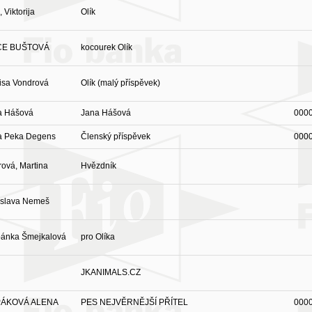
, Viktorija
Olík
CE BUŠTOVÁ
kocourek Olík
isa Vondrová
Olík (malý příspěvek)
a Hášová
Jana Hášová
000
a Peka Degens
Členský příspěvek
000
ová, Martina
Hvězdník
oslava Nemeš
pánka Šmejkalová
pro Olíka
JKANIMALS.CZ
ÁKOVÁ ALENA
PES NEJVĚRNĚJŠÍ PŘÍTEL
000