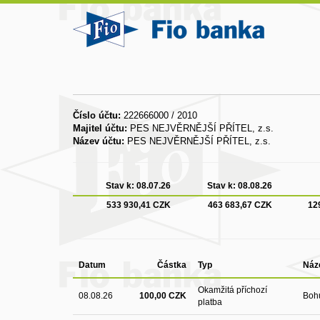
Číslo účtu:
222666000 / 2010
Majitel účtu:
PES NEJVĚRNĚJŠÍ PŘÍTEL, z.s.
Název účtu:
PES NEJVĚRNĚJŠÍ PŘÍTEL, z.s.
Stav k:
08.07.26
Stav k:
08.08.26
533 930,41 CZK
463 683,67 CZK
12
Datum
Částka
Typ
Náze
Okamžitá příchozí
08.08.26
100,00 CZK
Boh
platba