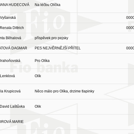
 JANA HUDECOVÁ
Na léčbu Olíčka
 Vyšanská
000
 Renata Dittrich
000
nta Běhalová
příspěvek pro pejsky
ATOVÁ DAGMAR
PES NEJVĚRNĚJŠÍ PŘÍTEL
000
 Drahoňovská
Pro Olíka
 Lenklová
Olík
la Krupicová
Něco málo pro Olíka, drzime tlapinky
 David Laštůvka
Olik
ROVÁ MARIE