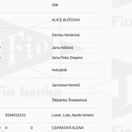
Olík
ALICE BUŠTOVÁ
Denisa Vondrová
0
Jana Hášová
0
Jana Peka Degens
Hvězdník
Jaroslava Nemeš
Štěpánka Šmejkalová
9284016151
Loran, Leta, Apollo krmení
0
0
0
CEPÁKOVÁ ALENA