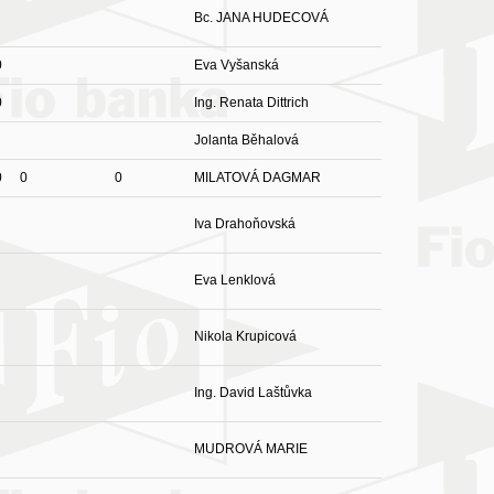
Bc. JANA HUDECOVÁ
0
Eva Vyšanská
0
Ing. Renata Dittrich
Jolanta Běhalová
0
0
0
MILATOVÁ DAGMAR
Iva Drahoňovská
Eva Lenklová
Nikola Krupicová
Ing. David Laštůvka
MUDROVÁ MARIE