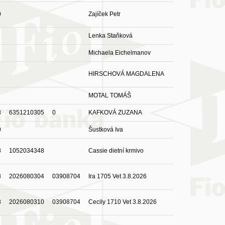
0
Zajíček Petr
Lenka Staňková
Michaela Eichelmanov
HIRSCHOVÁ MAGDALENA
MOTAL TOMÁŠ
8
6351210305
0
KAFKOVÁ ZUZANA
0
Šustková Iva
8
1052034348
Cassie dietní krmivo
8
2026080304
03908704
Ira 1705 Vet 3.8.2026
8
2026080310
03908704
Cecily 1710 Vet 3.8.2026