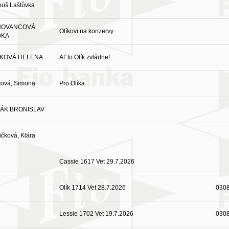
ouš Laštůvka
HOVANCOVÁ
Olíkovi na konzervy
DKA
KOVÁ HELENA
Ať to Olík zvládne!
cová, Simona
Pro Olíka
ÁK BRONISLAV
ičková, Klára
Cassie 1617 Vet 29.7.2026
Olík 1714 Vet 28.7.2026
030
Lessie 1702 Vet 19.7.2026
030