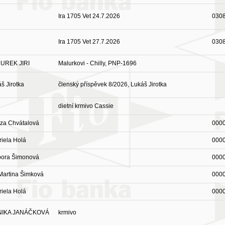
Ira 1705 Vet 24.7.2026
030
Ira 1705 Vet 27.7.2026
030
UREK JIRI
Malurkovi - Chilly, PNP-1696
š Jirotka
členský příspěvek 8/2026, Lukáš Jirotka
dietní krmivo Cassie
za Chvátalová
000
iela Holá
000
bora Šimonová
000
Martina Šimková
000
iela Holá
000
IKA JANÁČKOVÁ
krmivo