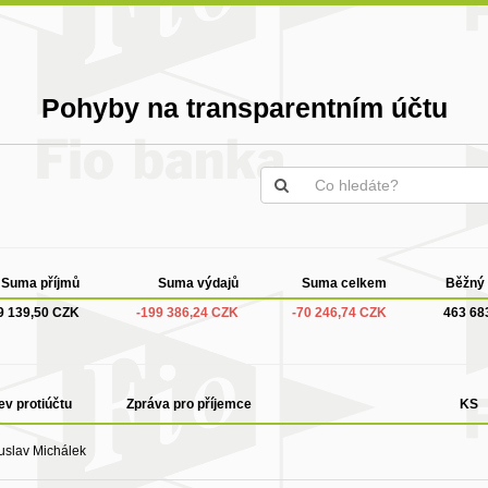
Pohyby na transparentním účtu
Suma příjmů
Suma výdajů
Suma celkem
Běžný 
9 139,50 CZK
-199 386,24 CZK
-70 246,74 CZK
463 68
v protiúčtu
Zpráva pro příjemce
KS
uslav Michálek