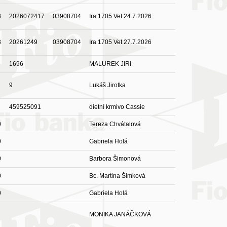
8
2026072417
03908704
Ira 1705 Vet 24.7.2026
8
20261249
03908704
Ira 1705 Vet 27.7.2026
1696
MALUREK JIRI
9
Lukáš Jirotka
459525091
dietní krmivo Cassie
0
Tereza Chvátalová
0
Gabriela Holá
0
Barbora Šimonová
0
Bc. Martina Šimková
0
Gabriela Holá
MONIKA JANÁČKOVÁ