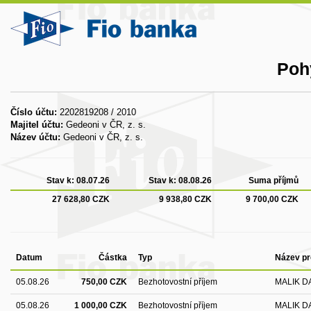
Poh
Číslo účtu:
2202819208 / 2010
Majitel účtu:
Gedeoni v ČR, z. s.
Název účtu:
Gedeoni v ČR, z. s.
Stav k:
08.07.26
Stav k:
08.08.26
Suma příjmů
27 628,80 CZK
9 938,80 CZK
9 700,00 CZK
Datum
Částka
Typ
Název pr
05.08.26
750,00 CZK
Bezhotovostní příjem
MALIK D
05.08.26
1 000,00 CZK
Bezhotovostní příjem
MALIK D