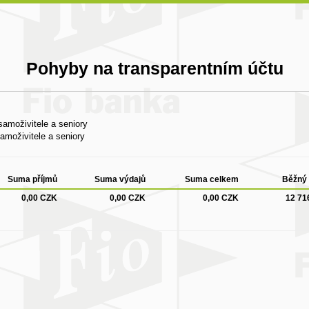
Pohyby na transparentním účtu
amoživitele a seniory
moživitele a seniory
Suma příjmů
Suma výdajů
Suma celkem
Běžný 
0,00 CZK
0,00 CZK
0,00 CZK
12 71