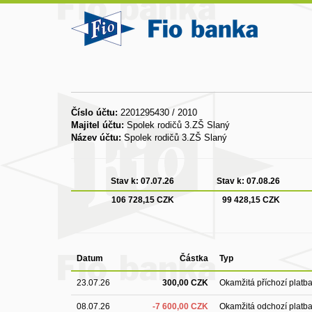
Číslo účtu:
2201295430 / 2010
Majitel účtu:
Spolek rodičů 3.ZŠ Slaný
Název účtu:
Spolek rodičů 3.ZŠ Slaný
Stav k:
07.07.26
Stav k:
07.08.26
106 728,15 CZK
99 428,15 CZK
Datum
Částka
Typ
23.07.26
300,00 CZK
Okamžitá příchozí platb
08.07.26
-7 600,00 CZK
Okamžitá odchozí platb