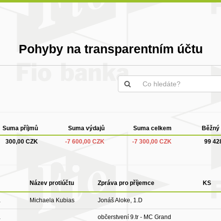
Pohyby na transparentním účtu
Suma příjmů
Suma výdajů
Suma celkem
Běžný 
300,00 CZK
-7 600,00 CZK
-7 300,00 CZK
99 42
Název protiúčtu
Zpráva pro příjemce
KS
a
Michaela Kubias
Jonáš Aloke, 1.D
a
občerstvení 9.tr - MC Grand