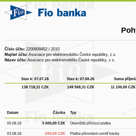
Poh
Číslo účtu:
2200809452 / 2010
Majitel účtu:
Asociace pro elektromobilitu České republiky, z.s.
Název účtu:
Asociace pro elektromobilitu České republiky, z.s.
Stav k:
07.07.26
Stav k:
07.08.26
Suma příjmů
138 718,31 CZK
149 568,31 CZK
11 100,00 CZK
Datum
Částka
Typ
05.08.26
5 000,00 CZK
Okamžitá příchozí platba
03.08.26
-250,00 CZK
Platba převodem uvnitř banky