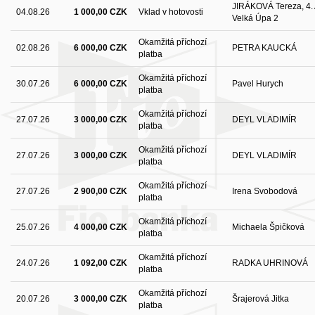
JIRÁKOVÁ Tereza, 4. A
04.08.26
1 000,00 CZK
Vklad v hotovosti
Velká Úpa 2
Okamžitá příchozí
02.08.26
6 000,00 CZK
PETRA KAUCKÁ
platba
Okamžitá příchozí
30.07.26
6 000,00 CZK
Pavel Hurych
platba
Okamžitá příchozí
27.07.26
3 000,00 CZK
DEYL VLADIMÍR
platba
Okamžitá příchozí
27.07.26
3 000,00 CZK
DEYL VLADIMÍR
platba
Okamžitá příchozí
27.07.26
2 900,00 CZK
Irena Svobodová
platba
Okamžitá příchozí
25.07.26
4 000,00 CZK
Michaela Špičková
platba
Okamžitá příchozí
24.07.26
1 092,00 CZK
RADKA UHRINOVÁ
platba
Okamžitá příchozí
20.07.26
3 000,00 CZK
Šrajerová Jitka
platba