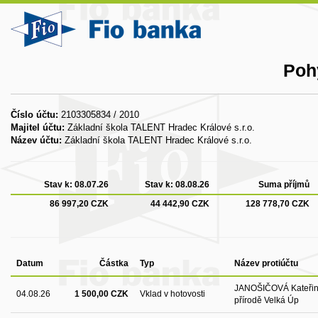
Poh
Číslo účtu:
2103305834 / 2010
Majitel účtu:
Základní škola TALENT Hradec Králové s.r.o.
Název účtu:
Základní škola TALENT Hradec Králové s.r.o.
Stav k:
08.07.26
Stav k:
08.08.26
Suma příjmů
86 997,20 CZK
44 442,90 CZK
128 778,70 CZK
Datum
Částka
Typ
Název protiúčtu
JANOŠIČOVÁ Kateřina,
04.08.26
1 500,00 CZK
Vklad v hotovosti
přírodě Velká Úp