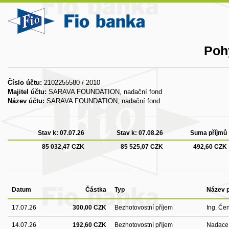
Poh
Číslo účtu:
2102255580 / 2010
Majitel účtu:
SARAVA FOUNDATION, nadační fond
Název účtu:
SARAVA FOUNDATION, nadační fond
Stav k:
07.07.26
Stav k:
07.08.26
Suma příjmů
85 032,47 CZK
85 525,07 CZK
492,60 CZK
Datum
Částka
Typ
Název p
17.07.26
300,00 CZK
Bezhotovostní příjem
Ing. Če
14.07.26
192,60 CZK
Bezhotovostní příjem
Nadace