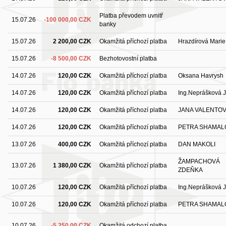
Platba převodem uvnitř
15.07.26
-100 000,00 CZK
banky
15.07.26
2 200,00 CZK
Okamžitá příchozí platba
Hrazdírová Marie
15.07.26
-8 500,00 CZK
Bezhotovostní platba
14.07.26
120,00 CZK
Okamžitá příchozí platba
Oksana Havrysh
14.07.26
120,00 CZK
Okamžitá příchozí platba
Ing.Neprášková 
14.07.26
120,00 CZK
Okamžitá příchozí platba
JANA VALENTO
14.07.26
120,00 CZK
Okamžitá příchozí platba
PETRA SHAMAL
13.07.26
400,00 CZK
Okamžitá příchozí platba
DAN MAKOLI
ŽAMPACHOVÁ
13.07.26
1 380,00 CZK
Okamžitá příchozí platba
ZDEŇKA
10.07.26
120,00 CZK
Okamžitá příchozí platba
Ing.Neprášková 
10.07.26
120,00 CZK
Okamžitá příchozí platba
PETRA SHAMAL
10.07.26
-5 250,00 CZK
Okamžitá odchozí platba