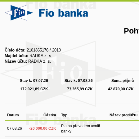
Poh
Číslo účtu:
2101865176 / 2010
Majitel účtu:
RADKA z. s.
Název účtu:
RADKA z. s.
Stav k:
07.07.26
Stav k:
07.08.26
Suma příjmů
172 021,89 CZK
73 365,89 CZK
42 870,00 CZK
Datum
Částka
Typ
Název protiúčtu
Platba převodem uvnitř
07.08.26
-20 000,00 CZK
banky