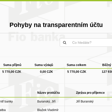
Pohyby na transparentním účtu
Suma příjmů
Suma výdajů
Suma celkem
Běžný 
5 770,00 CZK
0,00 CZK
5 770,00 CZK
127 93
Název protiúčtu
Zpráva pro příjemce
itř banky
Buranský, Jiří
Jiří Buranský
latba
Blažek Vladimír