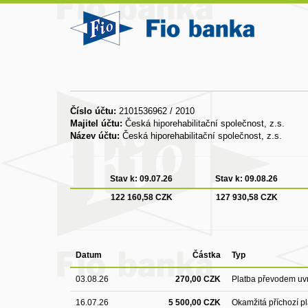
Číslo účtu:
2101536962 / 2010
Majitel účtu:
Česká hiporehabilitační společnost, z.s.
Název účtu:
Česká hiporehabilitační společnost, z.s.
Stav k:
09.07.26
Stav k:
09.08.26
122 160,58 CZK
127 930,58 CZK
Datum
Částka
Typ
03.08.26
270,00 CZK
Platba převodem uvn
16.07.26
5 500,00 CZK
Okamžitá příchozí p