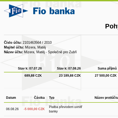
Poh
Číslo účtu:
2101463564 / 2010
Majitel účtu:
Mizera, Matěj
Název účtu:
Mizera, Matěj - Společně pro Zubří
Stav k:
07.07.26
Stav k:
07.08.26
Suma příjmů
689,88 CZK
23 189,88 CZK
27 500,00 CZK
Datum
Částka
Typ
Název protiúčt
Platba převodem uvnitř
06.08.26
-5 000,00 CZK
banky