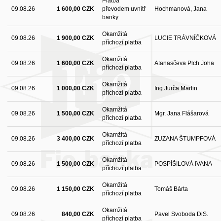
Platba
09.08.26
1 600,00 CZK
převodem uvnitř
Hochmanová, Jana
banky
Okamžitá
09.08.26
1 900,00 CZK
LUCIE TRÁVNÍČKOVÁ
příchozí platba
Okamžitá
09.08.26
1 600,00 CZK
Atanasčeva Plch Joha
příchozí platba
Okamžitá
09.08.26
1 000,00 CZK
Ing.Jurča Martin
příchozí platba
Okamžitá
09.08.26
1 500,00 CZK
Mgr. Jana Flášarová
příchozí platba
Okamžitá
09.08.26
3 400,00 CZK
ZUZANA ŠTUMPFOVÁ
příchozí platba
Okamžitá
09.08.26
1 500,00 CZK
POSPÍŠILOVÁ IVANA
příchozí platba
Okamžitá
09.08.26
1 150,00 CZK
Tomáš Bárta
příchozí platba
Okamžitá
09.08.26
840,00 CZK
Pavel Svoboda DiS.
příchozí platba