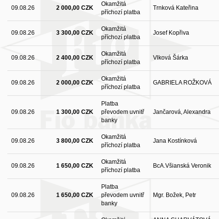
Okamžitá
09.08.26
2 000,00 CZK
Trnková Kateřina
příchozí platba
Okamžitá
09.08.26
3 300,00 CZK
Josef Kopřiva
příchozí platba
Okamžitá
09.08.26
2 400,00 CZK
Vlková Šárka
příchozí platba
Okamžitá
09.08.26
2 000,00 CZK
GABRIELA ROŽKOVÁ
příchozí platba
Platba
09.08.26
1 300,00 CZK
převodem uvnitř
Jančarová, Alexandra
banky
Okamžitá
09.08.26
3 800,00 CZK
Jana Kostínková
příchozí platba
Okamžitá
09.08.26
1 650,00 CZK
BcA.Všianská Veronik
příchozí platba
Platba
09.08.26
1 650,00 CZK
převodem uvnitř
Mgr. Božek, Petr
banky