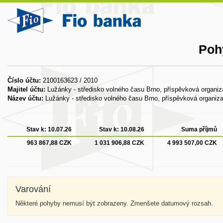
Poh
Číslo účtu:
2100163623 / 2010
Majitel účtu:
Lužánky - středisko volného času Brno, příspěvková organi
Název účtu:
Lužánky - středisko volného času Brno, příspěvková organiz
Stav k:
10.07.26
Stav k:
10.08.26
Suma příjmů
963 867,88 CZK
1 031 906,88 CZK
4 993 507,00 CZK
Varování
Některé pohyby nemusí být zobrazeny. Zmenšete datumový rozsah.