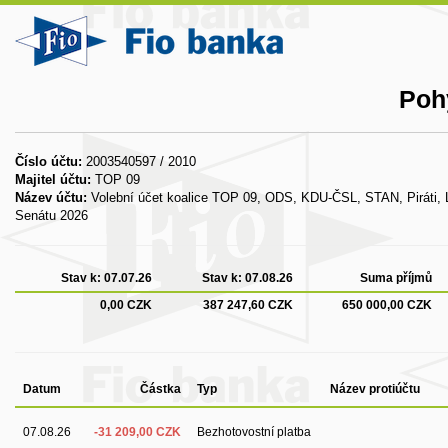
Poh
Číslo účtu:
2003540597 / 2010
Majitel účtu:
TOP 09
Název účtu:
Volební účet koalice TOP 09, ODS, KDU-ČSL, STAN, Piráti, 
Senátu 2026
Stav k:
07.07.26
Stav k:
07.08.26
Suma příjmů
0,00 CZK
387 247,60 CZK
650 000,00 CZK
Datum
Částka
Typ
Název protiúčtu
07.08.26
-31 209,00 CZK
Bezhotovostní platba