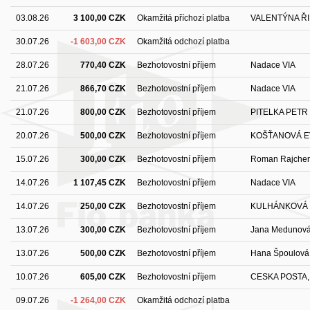
03.08.26
3 100,00 CZK
Okamžitá příchozí platba
VALENTÝNA Ř
30.07.26
-1 603,00 CZK
Okamžitá odchozí platba
28.07.26
770,40 CZK
Bezhotovostní příjem
Nadace VIA
21.07.26
866,70 CZK
Bezhotovostní příjem
Nadace VIA
21.07.26
800,00 CZK
Bezhotovostní příjem
PITELKA PETR
20.07.26
500,00 CZK
Bezhotovostní příjem
KOŠŤANOVÁ E
15.07.26
300,00 CZK
Bezhotovostní příjem
Roman Rajcher
14.07.26
1 107,45 CZK
Bezhotovostní příjem
Nadace VIA
14.07.26
250,00 CZK
Bezhotovostní příjem
KULHÁNKOVÁ 
13.07.26
300,00 CZK
Bezhotovostní příjem
Jana Medunov
13.07.26
500,00 CZK
Bezhotovostní příjem
Hana Špoulová
10.07.26
605,00 CZK
Bezhotovostní příjem
CESKA POSTA, 
09.07.26
-1 264,00 CZK
Okamžitá odchozí platba