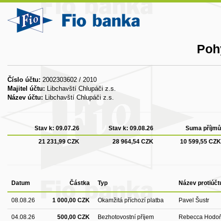
Poh
Číslo účtu:
2002303602 / 2010
Majitel účtu:
Libchavští Chlupáči z.s.
Název účtu:
Libchavští Chlupáči z.s.
Stav k:
09.07.26
Stav k:
09.08.26
Suma příjmů
21 231,99 CZK
28 964,54 CZK
10 599,55 CZK
Datum
Částka
Typ
Název protiúčt
08.08.26
1 000,00 CZK
Okamžitá příchozí platba
Pavel Šustr
04.08.26
500,00 CZK
Bezhotovostní příjem
Rebecca Hodo